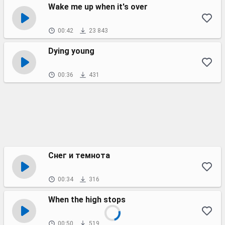
Wake me up when it's over
00:42
23 843
Dying young
00:36
431
Снег и темнота
00:34
316
When the high stops
00:50
519