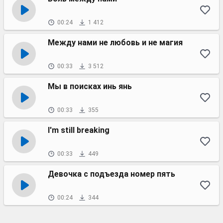
00:24
1 412
Между нами не любовь и не магия
00:33
3 512
Мы в поисках инь янь
00:33
355
I'm still breaking
00:33
449
Девочка с подъезда номер пять
00:24
344