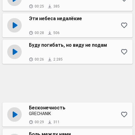
00:25
385
Эти небеса недалёкие
00:28
506
Буду погибать, но виду не подам
00:26
2 285
Бесконечность
GRECHANIK
00:29
311
Боль между нами