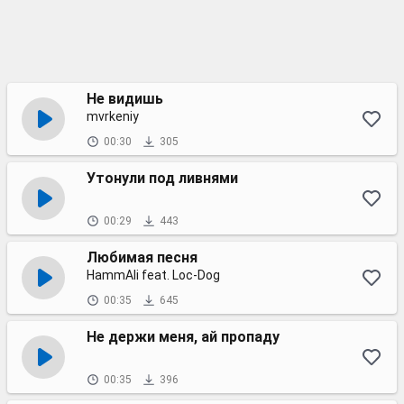
Не видишь
mvrkeniy
00:30
305
Утонули под ливнями
00:29
443
Любимая песня
HammAli feat. Loc-Dog
00:35
645
Не держи меня, ай пропаду
00:35
396