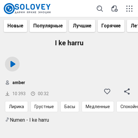
Новые
Популярные
Лучшие
Горячие
Ле
I ke harru
amber
10 393
00:32
Лирика
Грустные
Басы
Медленные
Спокой
Numen - I ke harru