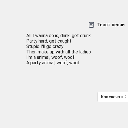
Текст песни
All I wanna do is, drink, get drunk
Party hard, get caught
Stupid I'll go crazy
Then make up with all the ladies
I'm a animal, woof, woof
A party animal, woof, woof
Как скачать?