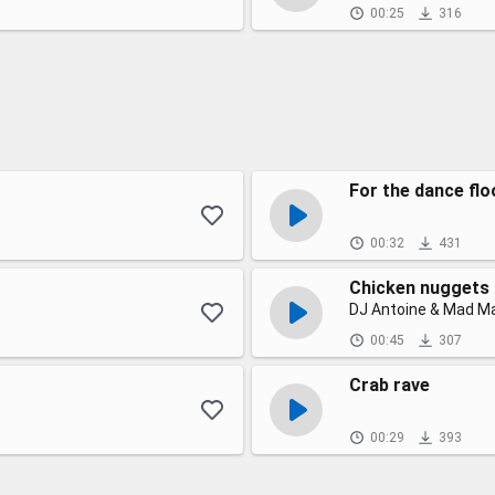
00:25
316
For the dance flo
00:32
431
Chicken nuggets
DJ Antoine & Mad M
00:45
307
Crab rave
00:29
393