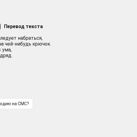
Перевод текста
 следует набраться,
на чей-нибудь крючок.
 ума,
дряд.
лодию на СМС?