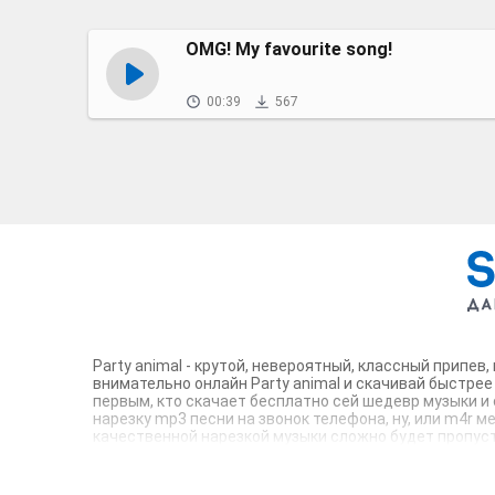
OMG! My favourite song!
00:39
567
Party animal - крутой, невероятный, классный припе
внимательно онлайн Party animal и скачивай быстрее
первым, кто скачает бесплатно сей шедевр музыки и 
нарезку mp3 песни на звонок телефона, ну, или m4r м
качественной нарезкой музыки сложно будет пропусти
телефон достоин!