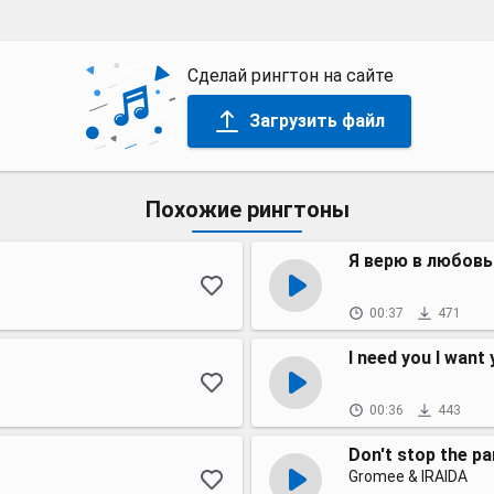
Сделай рингтон на сайте
Загрузить файл
Похожие рингтоны
Я верю в любовь
00:37
471
I need you I want
00:36
443
Don't stop the pa
Gromee & IRAIDA