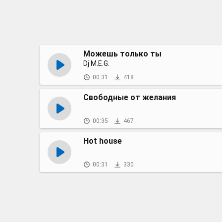
Можешь только ты
Dj M.E.G.
00:31
418
Свободные от желания
00:35
467
Hot house
00:31
330