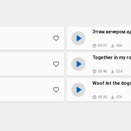
Этим вечером и
00:37
450
Together in my 
00:46
524
Woof let the dog
00:35
376