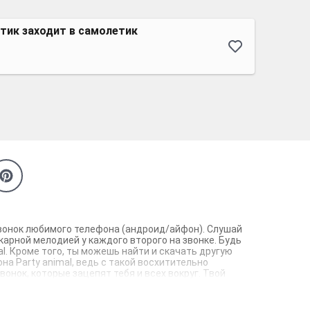
тик заходит в самолетик
 звонок любимого телефона (андроид/айфон). Слушай
карной мелодией у каждого второго на звонке. Будь
l. Кроме того, ты можешь найти и скачать другую
на Party animal, ведь с такой восхитительно
онок, которые зацепят тебя и всех вокруг. Твой