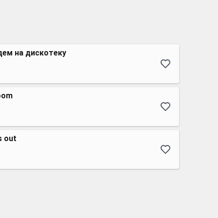
дем на дискотеку
room
s out