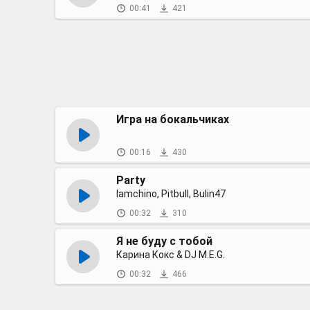
00:41
421
Игра на бокальчиках
00:16
430
Party
Iamchino, Pitbull, Bulin47
00:32
310
Я не буду с тобой
Карина Кокс & DJ M.E.G.
00:32
466