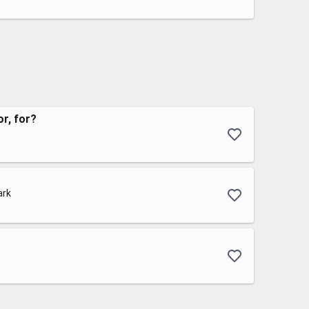
or, for?
ark