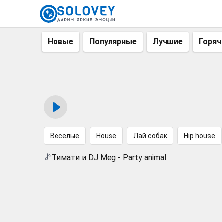
Новые
Популярные
Лучшие
Горяч
Веселые
House
Лай собак
Hip house
Тимати и DJ Meg - Party animal