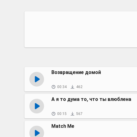
Возвращение домой
00:34
462
А я то дума то, что ты влюблена
00:15
567
Match Me