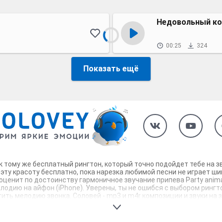
Недовольный ко
00:25
324
Показать ещё
в, к тому же бесплатный рингтон, который точно подойдет тебе на
 эту красоту бесплатно, пока нарезка любимой песни не играет ши
оценит по достоинству гармоничное звучание припева Party anima
елодию на айфон (iPhone). Уверены, ты не ошибся с выбором рингто
ть мелодию звонка. Соловей - mp3 и m4r композиции и звуки на зв