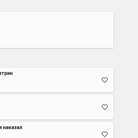
итрин
я наказал