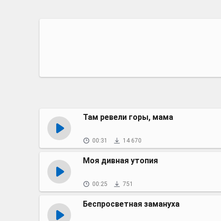
Там ревели горы, мама
00:31
14 670
Моя дивная утопия
00:25
751
Беспросветная замануха