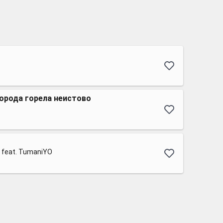
орода горела неистово
a feat. TumaniYO