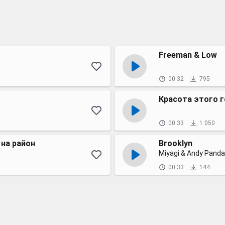
Freeman & Low
00:32
795
Красота этого г
00:33
1 050
 на район
Brooklyn
Miyagi & Andy Pand
00:33
144