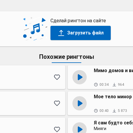
Сделай рингтон на сайте
Загрузить файл
Похожие рингтоны
Мимо домов и в
00:34
964
Мое тело минор
00:40
5 873
Я сам будто себ
Мияги