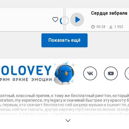
Сердце забрала
00:28
1 552
Показать ещё
невероятный, классный припев, к тому же бесплатный рингтон, кото
ration, my experience, my legacy и скачивай быстрее эту красоту
дь первым, кто скачает бесплатно сей шедевр музыки и оценит по
ы можешь найти и скачать другую нарезку mp3 песни на звонок телеф
experience, my legacy, ведь с такой восхитительно качественной
онок, которые зацепят тебя и всех вокруг. Твой телефон достоин!