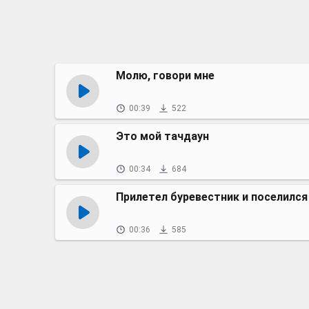
Молю, говори мне
00:39
522
Это мой тачдаун
00:34
684
Прилетел буревестник и поселился
00:36
585