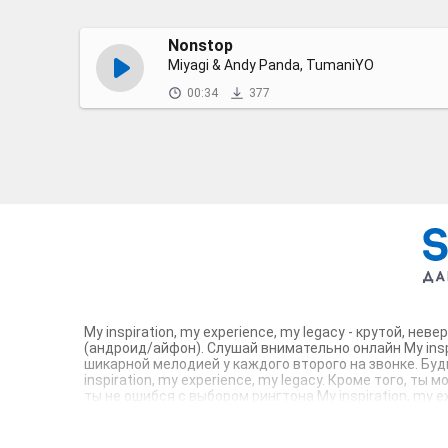
Nonstop
Miyagi & Andy Panda, TumaniYO
00:34
377
My inspiration, my experience, my legacy - крутой, 
(андроид/айфон). Слушай внимательно онлайн My inspi
шикарной мелодией у каждого второго на звонке. Бу
inspiration, my experience, my legacy. Кроме того, т
ты не ошибся с выбором рингтона My inspiration, my 
звонка. Соловей - mp3 и m4r композиции и звуки на зв