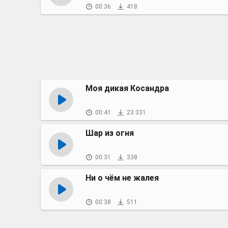
00:36
418
Моя дикая Косандра
00:41
23 331
Шар из огня
00:31
338
Ни о чём не жалея
00:38
511