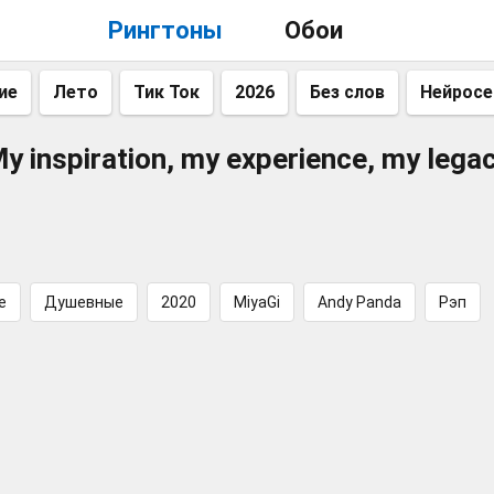
Рингтоны
Обои
ие
Лето
Тик Ток
2026
Без слов
Нейросе
y inspiration, my experience, my lega
е
Душевные
2020
MiyaGi
Andy Panda
Рэп