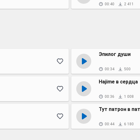
00:40
2 411
Эпилог души
00:34
500
Hajime в сердца
00:36
1 008
Тут патрон в па
00:44
6 180