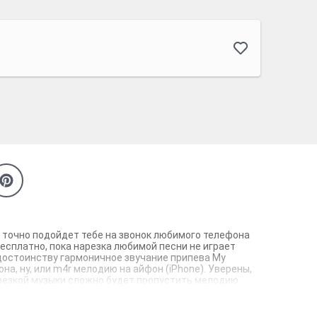
рый точно подойдет тебе на звонок любимого телефона
 бесплатно, пока нарезка любимой песни не играет
 достоинству гармоничное звучание припева My
она, ну, или m4r мелодию на айфон (iPhone). Уверены,
 нарезкой музыки сложно будет пропустить мелодию