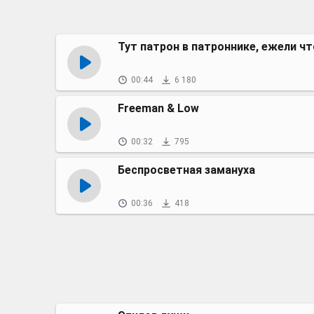
Тут патрон в патроннике, ежели чт
00:44
6 180
Freeman & Low
00:32
795
Беспросветная замануха
00:36
418