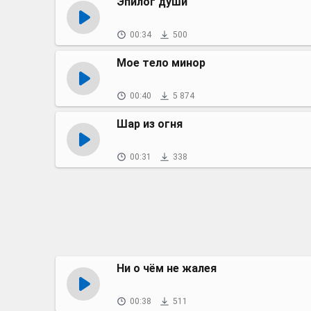
Эпилог души
00:34
500
Мое тело минор
00:40
5 874
Шар из огня
00:31
338
Ни о чём не жалея
00:38
511