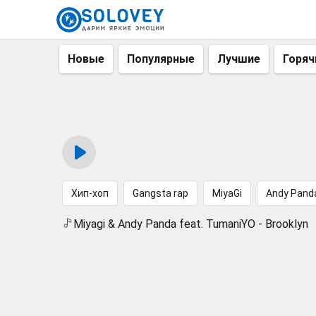
Новые
Популярные
Лучшие
Горяч
Хип-хоп
Gangsta rap
MiyaGi
Andy Pand
Miyagi & Andy Panda feat. TumaniYO - Brooklyn