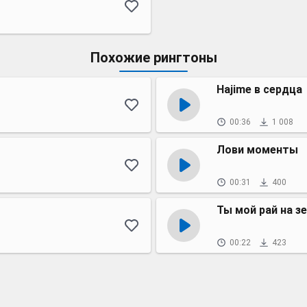
Похожие рингтоны
Hajime в сердца
00:36
1 008
Лови моменты
00:31
400
Ты мой рай на з
00:22
423