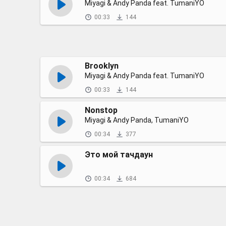
Miyagi & Andy Panda feat. TumaniYO
00:33
144
Brooklyn
Miyagi & Andy Panda feat. TumaniYO
00:33
144
Nonstop
Miyagi & Andy Panda, TumaniYO
00:34
377
Это мой тачдаун
00:34
684