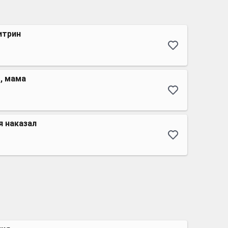
итрин
, мама
я наказал