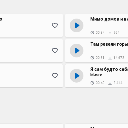
о
Мимо домов и в
00:34
964
Там ревели горы
00:31
14 672
Я сам будто себ
Мияги
00:40
2 414