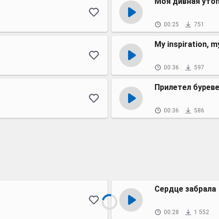
Моя дивная уто
00:25
751
My inspiration, m
00:36
597
Прилетел буреве
00:36
586
Сердце забрала
00:28
1 552