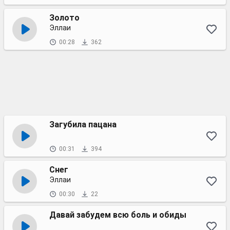
Золото
Эллаи
00:28
362
Загубила пацана
00:31
394
Снег
Эллаи
00:30
22
Давай забудем всю боль и обиды