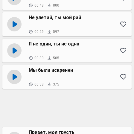
00:48
800
Не улетай, ты мой рай
00:29
597
Я не один, ты не одна
00:39
505
Мы были искренни
00:38
375
Привет, моя грусть