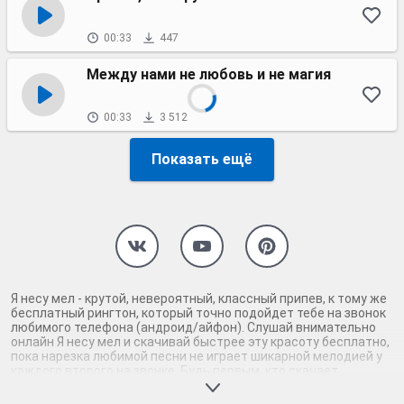
00:33
447
Между нами не любовь и не магия
00:33
3 512
Показать ещё
Я несу мел - крутой, невероятный, классный припев, к тому же
бесплатный рингтон, который точно подойдет тебе на звонок
любимого телефона (андроид/айфон). Слушай внимательно
онлайн Я несу мел и скачивай быстрее эту красоту бесплатно,
пока нарезка любимой песни не играет шикарной мелодией у
каждого второго на звонке. Будь первым, кто скачает
бесплатно сей шедевр музыки и оценит по достоинству
гармоничное звучание припева Я несу мел. Кроме того, ты