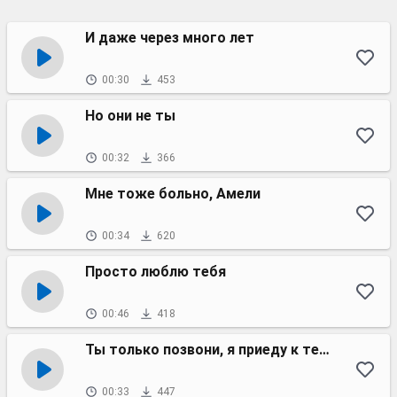
И даже через много лет
00:30
453
Но они не ты
00:32
366
Мне тоже больно, Амели
00:34
620
Просто люблю тебя
00:46
418
Ты только позвони, я приеду к тебе
00:33
447