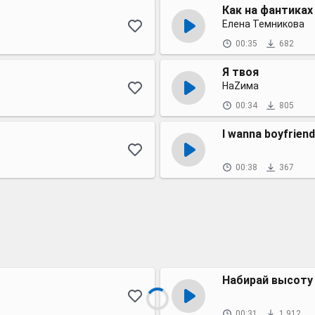
Как на фантиках 
Елена Темникова
00:35
682
Я твоя
НаZима
00:34
805
I wanna boyfriend
00:38
367
Набирай высоту
00:31
1 912