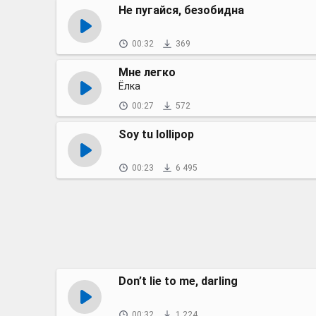
Не пугайся, безобидна
00:32
369
Мне легко
Ёлка
00:27
572
Soy tu lollipop
00:23
6 495
Don’t lie to me, darling
00:32
1 224