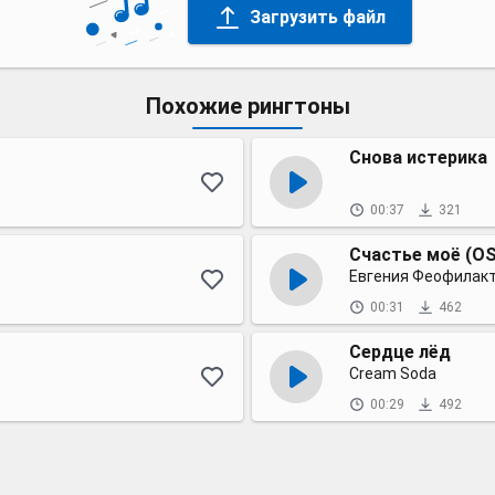
Загрузить файл
Похожие рингтоны
Снова истерика
00:37
321
Счастье моё (O
Евгения Феофилак
00:31
462
Сердце лёд
Cream Soda
00:29
492