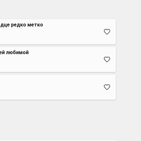
рдце редко метко
оей любимой