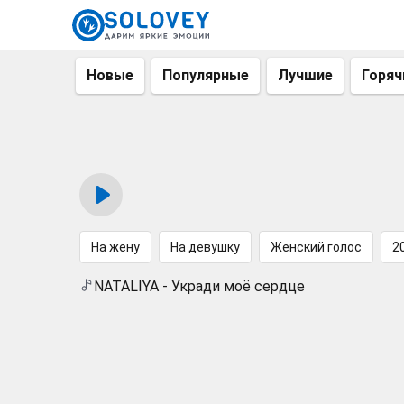
Новые
Популярные
Лучшие
Горяч
На жену
На девушку
Женский голос
2
NATALIYA - Укради моё сердце