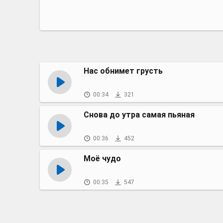
Нас обнимет грусть
00:34
321
Снова до утра самая пьяная
00:36
452
Моё чудо
00:35
547