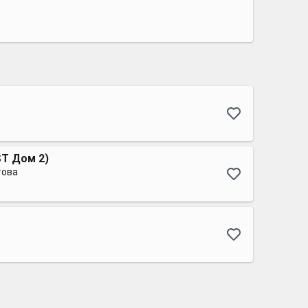
ST Дом 2)
това