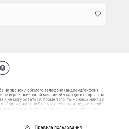
ебе на звонок любимого телефона (андроид/айфон).
и не играет шикарной мелодией у каждого второго на
а Я не могу остаться. Кроме того, ты можешь найти и
 выбором рингтона Я не могу остаться, ведь с такой
и и звуки на звонок, которые зацепят тебя и всех
Правила пользования