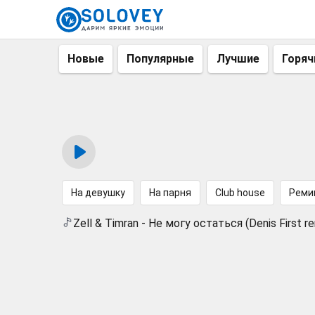
Новые
Популярные
Лучшие
Горяч
На девушку
На парня
Club house
Реми
Zell & Timran - Не могу остаться (Denis First re