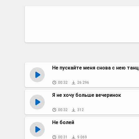
Не пускайте меня снова с нею тан
00:32
26 296
Я не хочу больше вечеринок
00:32
312
Не болей
00:31
9 069