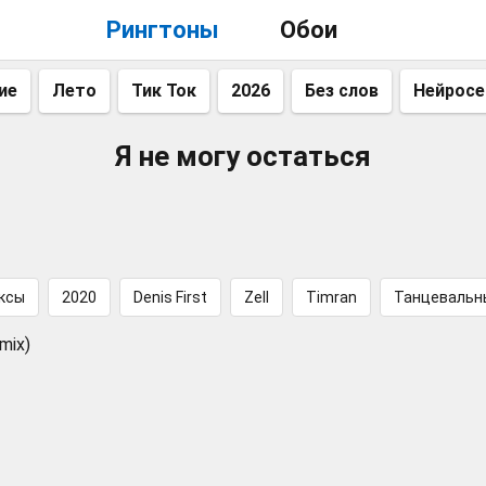
Рингтоны
Обои
ие
Лето
Тик Ток
2026
Без слов
Нейросе
Я не могу остаться
ксы
2020
Denis First
Zell
Timran
Танцевальн
mix)