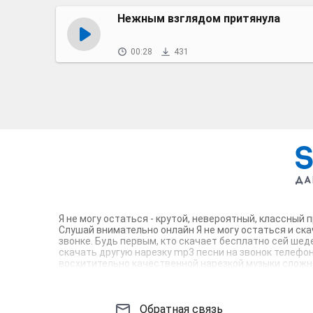
Нежным взглядом притянула
00:28
431
Я не могу остаться - крутой, невероятный, классный
Слушай внимательно онлайн Я не могу остаться и ска
звонке. Будь первым, кто скачает бесплатно сей шед
скачать другую нарезку mp3 песни на звонок телефона
восхитительно качественной нарезкой музыки сложно 
вокруг. Твой телефон достоин!
Обратная связь