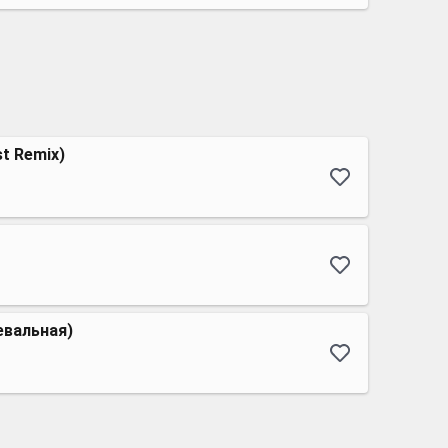
st Remix)
евальная)