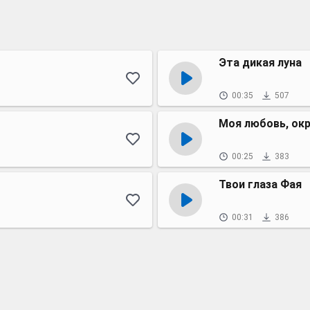
Эта дикая луна
00:35
507
Моя любовь, ок
00:25
383
Твои глаза Фая
00:31
386