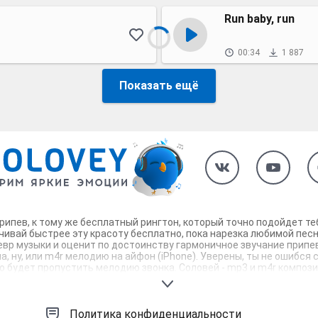
Run baby, run
00:34
1 887
Показать ещё
 припев, к тому же бесплатный рингтон, который точно подойдет т
чивай быстрее эту красоту бесплатно, пока нарезка любимой песн
евр музыки и оценит по достоинству гармоничное звучание припев
, ну, или m4r мелодию на айфон (iPhone). Уверены, ты не ошибся с
будет пропустить мелодию звонка. Соловей - mp3 и m4r композици
Политика конфиденциальности