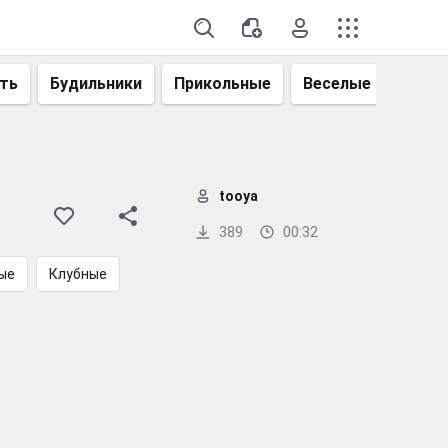
ть
Будильники
Прикольные
Веселые
Смеш
tooya
389
00:32
ые
Клубные