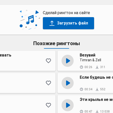
Сделай рингтон на сайте
Загрузить файл
Похожие рингтоны
цевать
Везувий
Timran & Zell
00:26
311
Если будешь не
00:34
552
Эти крылья не мо
00:47
13 038