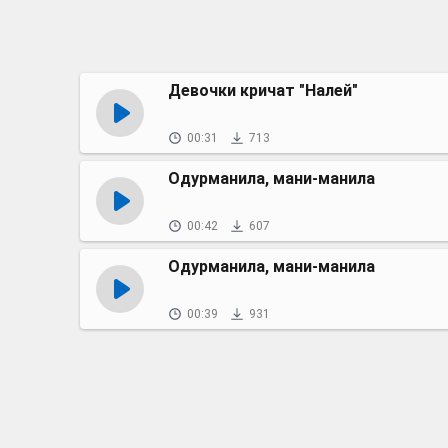
Девочки кричат "Налей"
00:31
713
Одурманила, мани-манила
00:42
607
Одурманила, мани-манила
00:39
931