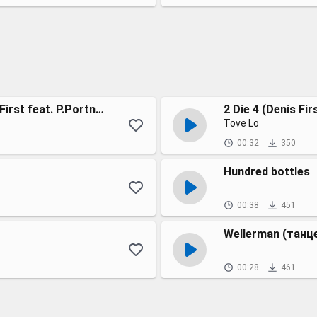
Scream & Shout (V.Reznikov & Denis First feat. P.Portnov Remix)
2 Die 4 (Denis Fir
Tove Lo
00:32
350
Hundred bottles
00:38
451
Wellerman (танц
00:28
461