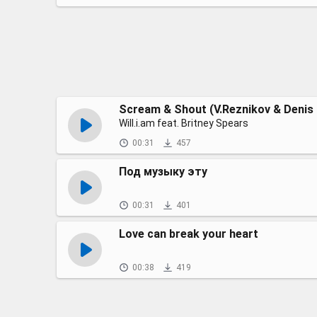
Will.i.am feat. Britney Spears
00:31
457
Под музыку эту
00:31
401
Love can break your heart
00:38
419