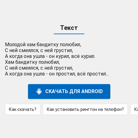
Текст
Молодой хам бандитку полюбил,
С ней смеялся, с ней грустил,
А когда она ушла - он курил, всё курил.
Хам бандитку полюбил,
С ней смеялся, с ней грустил,
А когда она ушла - он простил, всё простил...
СКАЧАТЬ ДЛЯ ANDROID
Как скачать?
Как установить рингтон на телефон?
К