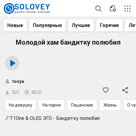
Новые
Популярные
Лучшие
Горячие
Ле
Молодой хам бандитку полюбил
tooya
521
00:21
На девушку
На парня
Пацанские
Жизнь
О ч
T1One & OLEG ЭГО - Бандитку полюбил