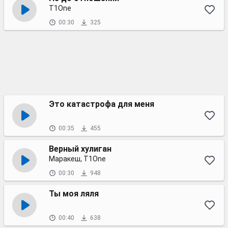
T1One
00:30
325
Это катастрофа для меня
00:35
455
Верный хулиган
Маракеш, T1One
00:30
948
Ты моя ляля
00:40
638