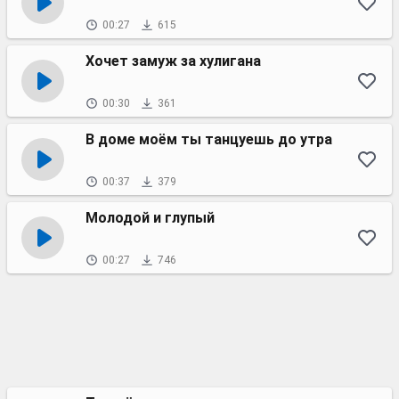
00:27
615
Хочет замуж за хулигана
00:30
361
В доме моём ты танцуешь до утра
00:37
379
Молодой и глупый
00:27
746