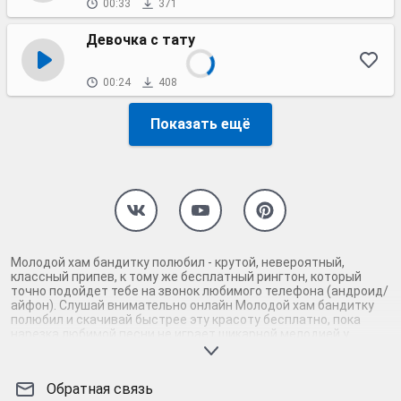
00:33
371
Девочка с тату
00:24
408
Показать ещё
Молодой хам бандитку полюбил - крутой, невероятный,
классный припев, к тому же бесплатный рингтон, который
точно подойдет тебе на звонок любимого телефона (андроид/
айфон). Слушай внимательно онлайн Молодой хам бандитку
полюбил и скачивай быстрее эту красоту бесплатно, пока
нарезка любимой песни не играет шикарной мелодией у
каждого второго на звонке. Будь первым, кто скачает
бесплатно сей шедевр музыки и оценит по достоинству
гармоничное звучание припева Молодой хам бандитку
Обратная связь
полюбил. Кроме того, ты можешь найти и скачать другую