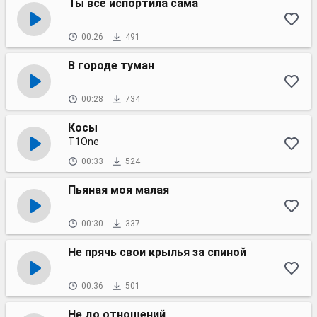
Ты всё испортила сама
00:26
491
В городе туман
00:28
734
Косы
T1One
00:33
524
Пьяная моя малая
00:30
337
Не прячь свои крылья за спиной
00:36
501
Не до отношений