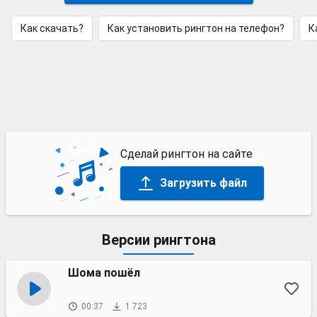
Как скачать?
Как установить рингтон на телефон?
К
Сделай рингтон на сайте
Загрузить файл
Версии рингтона
Шома пошёл
00:37
1 723