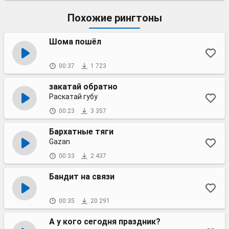
Похожие рингтоны
Шома пошёл
00:37
1 723
закатай обратно
Раскатай губу
00:23
3 357
Бархатные тяги
Gazan
00:33
2 437
Бандит на связи
00:35
20 291
А у кого сегодня праздник?