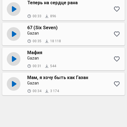
Теперь на сердце рана
00:33
896
67 (Six Seven)
Gazan
00:35
18 118
Мафия
Gazan
00:31
544
Мам, я хочу быть как Газан
Gazan
00:34
3 174