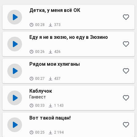
Детка, у меня всё ОК
00:28
373
Еду я не в зюзю, но еду в Зюзино
00:26
426
Рядом мои хулиганы
00:27
437
Каблучок
Ганвест
00:33
1 143
Вот такой пацан!
00:25
2 194