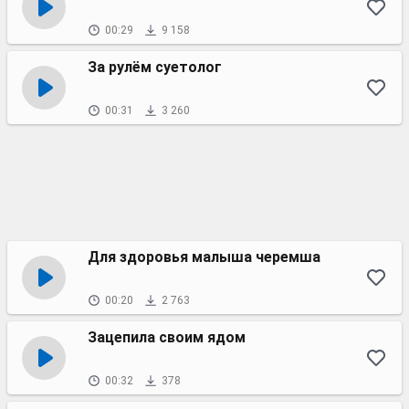
00:29
9 158
За рулём суетолог
00:31
3 260
Для здоровья малыша черемша
00:20
2 763
Зацепила своим ядом
00:32
378