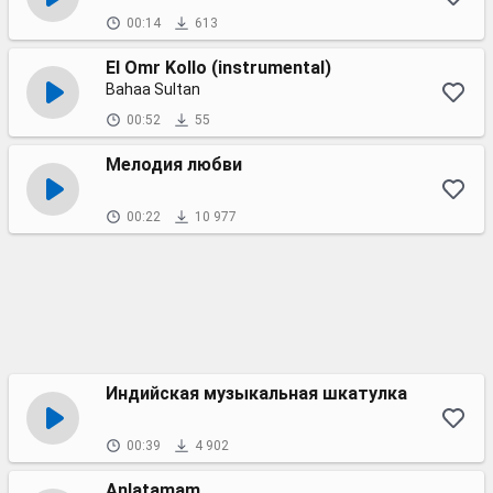
00:14
613
El Omr Kollo (instrumental)
Bahaa Sultan
00:52
55
Мелодия любви
00:22
10 977
Индийская музыкальная шкатулка
00:39
4 902
Anlatamam