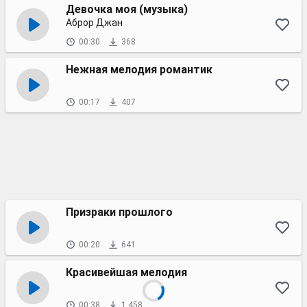
Девочка моя (музыка)
Аброр Джан
00:30
368
Нежная мелодия романтик
00:17
407
Призраки прошлого
00:20
641
Красивейшая мелодия
00:38
1 458