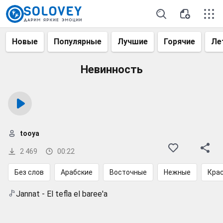
Новые
Популярные
Лучшие
Горячие
Ле
Невинность
tooya
2 469
00:22
Без слов
Арабские
Восточные
Нежные
Кра
Jannat - El tefla el baree'a