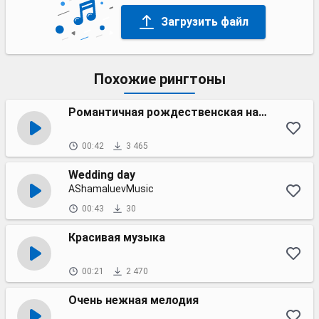
Загрузить файл
Похожие рингтоны
Романтичная рождественская нарезка
00:42
3 465
Wedding day
AShamaluevMusic
00:43
30
Красивая музыка
00:21
2 470
Очень нежная мелодия