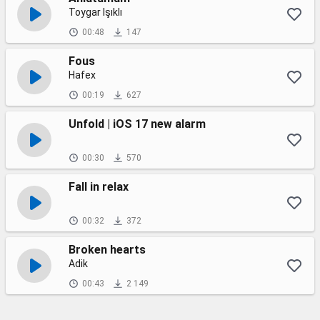
Toygar Işıklı
00:48
147
Fous
Hafex
00:19
627
Unfold | iOS 17 new alarm
00:30
570
Fall in relax
00:32
372
Broken hearts
Adik
00:43
2 149