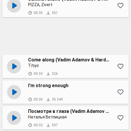
PIZZA, Zivert
00:35
351
Come along (Vadim Adamov & Hardphol DFM radio edit)
Titiyo
00:33
326
I'm strong enough
00:30
35 349
Посмотри в глаза (Vadim Adamov & Hardphol Remix)
Наталья Ветлицкая
00:32
507