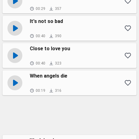
00:29
357
It's not so bad
00:40
390
Close to love you
00:40
323
When angels die
00:19
316