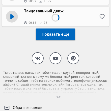
00:39
1 177
Танцевальный движ
00:18
361
Показать ещё
Ты осталась одна, так тебе и надо - крутой, невероятный,
классный припев, к тому же бесплатный рингтон, который
точно подойдет тебе на звонок любимого телефона (андроид/
айфон). Слушай внимательно онлайн Ты осталась одна, так
тебе и надо и скачивай быстрее эту красоту бесплатно, пока
нарезка любимой песни не играет шикарной мелодией у
каждого второго на звонке. Будь первым, кто скачает
бесплатно сей шедевр музыки и оценит по достоинству
гармоничное звучание припева Ты осталась одна, так тебе и
Обратная связь
надо. Кроме того, ты можешь найти и скачать другую нарезку