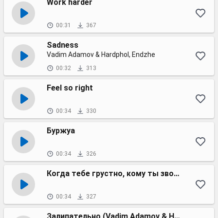
Work harder
00:31
367
Sadness
Vadim Adamov & Hardphol, Endzhe
00:32
313
Feel so right
00:34
330
Буржуа
00:34
326
Когда тебе грустно, кому ты звонишь?
00:34
327
Залипательно (Vadim Adamov & Hardphol remix)