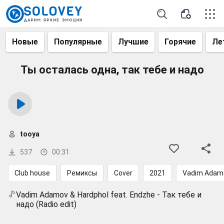
Новые
Популярные
Лучшие
Горячие
Ле
Ты осталась одна, так тебе и надо
tooya
537
00:31
Club house
Ремиксы
Cover
2021
Vadim Adam
Vadim Adamov & Hardphol feat. Endzhe - Так тебе и
надо (Radio edit)