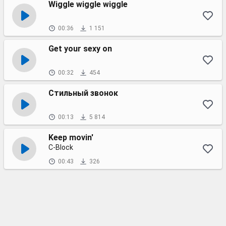
Wiggle wiggle wiggle
00:36
1 151
Get your sexy on
00:32
454
Стильный звонок
00:13
5 814
Keep movin'
C-Block
00:43
326