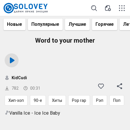
Новые
Популярные
Лучшие
Горячие
Ле
Word to your mother
KidCudi
782
00:31
Хип-хоп
90-е
Хиты
Pop rap
Рэп
Поп
Vanilla Ice - Ice Ice Baby