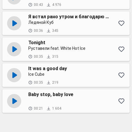
00:43
4 976
Я встал рано утром и благодарю Бога
Ледяной Куб
00:36
345
Tonight
Руставели feat. White Hot Ice
00:35
315
It was a good day
Ice Cube
00:35
219
Baby stop, baby love
00:21
1 604