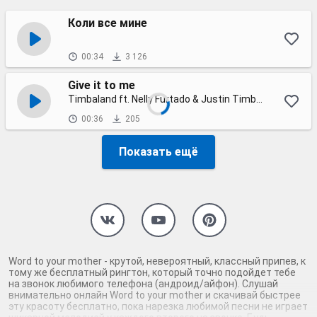
Коли все мине
00:34
3 126
Give it to me
Timbaland ft. Nelly Furtado & Justin Timberlake
00:36
205
Показать ещё
Word to your mother - крутой, невероятный, классный припев, к
тому же бесплатный рингтон, который точно подойдет тебе
на звонок любимого телефона (андроид/айфон). Слушай
внимательно онлайн Word to your mother и скачивай быстрее
эту красоту бесплатно, пока нарезка любимой песни не играет