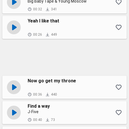
Big Baby Tape & Young Moscow
00:32
341
Yeah I like that
00:26
449
Now go get my throne
00:36
440
Find a way
J-Five
00:40
73