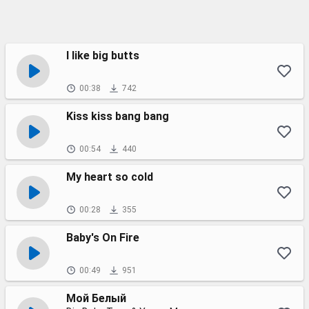
I like big butts
00:38
742
Kiss kiss bang bang
00:54
440
My heart so cold
00:28
355
Baby's On Fire
00:49
951
Мой Белый