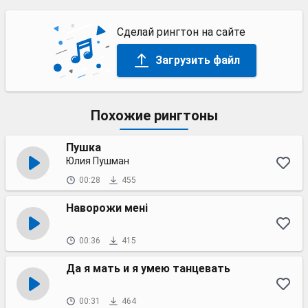
Сделай рингтон на сайте
Загрузить файл
Похожие рингтоны
Пушка
Юлия Пушман
00:28
455
Наворожи мені
00:36
415
Да я мать и я умею танцевать
00:31
464