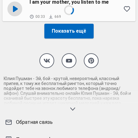
I am your mother, you listen to me
00:33
669
Показать ещё
Юлия Пушман - Эй, бой - крутой, невероятный, классный
припев, к тому же бесплатный рингтон, который точно
подойдет тебе на звонок любимого телефона (андроид/
айфон). Слушай внимательно онлайн Юлия Пушман - Эй, бой и
скачивай быстрее эту красоту бесплатно, пока нарезка
любимой песни не играет шикарной мелодией у каждого
второго на звонке. Будь первым, кто скачает бесплатно сей
шедевр музыки и оценит по достоинству гармоничное
звучание припева Юлия Пушман - Эй, бой. Кроме того, ты
Обратная связь
можешь найти и скачать другую нарезку mp3 песни на звонок
телефона, ну, или m4r мелодию на айфон (iPhone). Уверены, ты
не ошибся с выбором рингтона Юлия Пушман - Эй, бой, ведь с
такой восхитительно качественной нарезкой музыки сложно