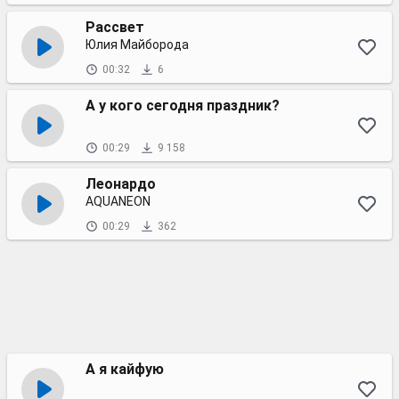
Рассвет
Юлия Майборода
00:32
6
А у кого сегодня праздник?
00:29
9 158
Леонардо
AQUANEON
00:29
362
А я кайфую