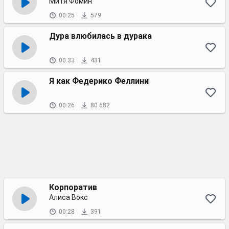
Митя Фомин
00:25
579
Дура влюбилась в дурака
00:33
431
Я как Федерико Феллини
00:26
80 682
Корпоратив
Алиса Вокс
00:28
391