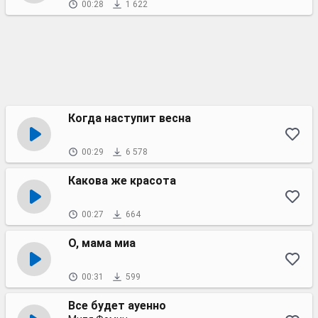
00:28
1 622
Когда наступит весна
00:29
6 578
Какова же красота
00:27
664
О, мама миа
00:31
599
Все будет ауенно