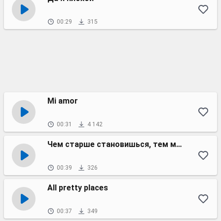
00:29
315
Mi amor
00:31
4 142
Чем старше становишься, тем меньше плачешь
00:39
326
All pretty places
00:37
349