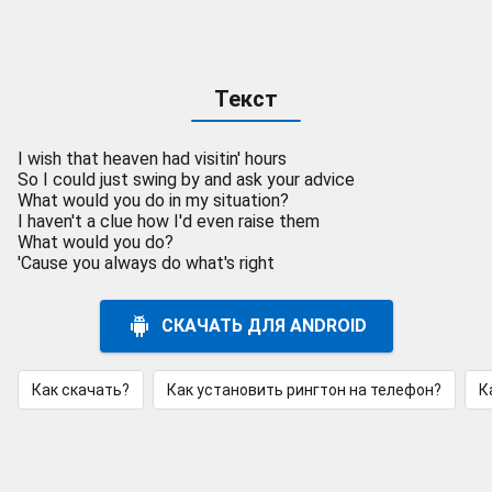
Текст
I wish that heaven had visitin' hours
So I could just swing by and ask your advice
What would you do in my situation?
I haven't a clue how I'd even raise them
What would you do?
'Cause you always do what's right
СКАЧАТЬ ДЛЯ ANDROID
Как скачать?
Как установить рингтон на телефон?
К