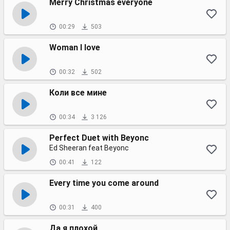
Merry Christmas everyone
00:29
503
Woman I love
00:32
502
Коли все мине
00:34
3 126
Perfect Duet with Beyonc
Ed Sheeran feat Beyonc
00:41
122
Every time you come around
00:31
400
Да я плохой