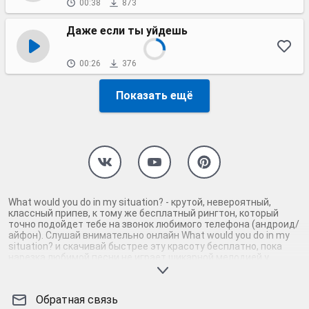
00:38
873
Даже если ты уйдешь
00:26
376
Показать ещё
What would you do in my situation? - крутой, невероятный,
классный припев, к тому же бесплатный рингтон, который
точно подойдет тебе на звонок любимого телефона (андроид/
айфон). Слушай внимательно онлайн What would you do in my
situation? и скачивай быстрее эту красоту бесплатно, пока
нарезка любимой песни не играет шикарной мелодией у
каждого второго на звонке. Будь первым, кто скачает
бесплатно сей шедевр музыки и оценит по достоинству
гармоничное звучание припева What would you do in my
Обратная связь
situation?. Кроме того, ты можешь найти и скачать другую