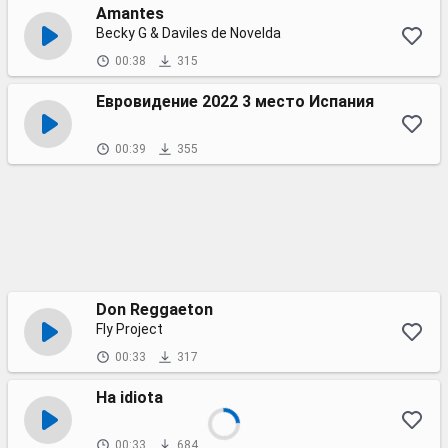
Amantes
Becky G & Daviles de Novelda
00:38
315
Евровидение 2022 3 место Испания
00:39
355
Don Reggaeton
Fly Project
00:33
317
Ha idiota
00:33
684