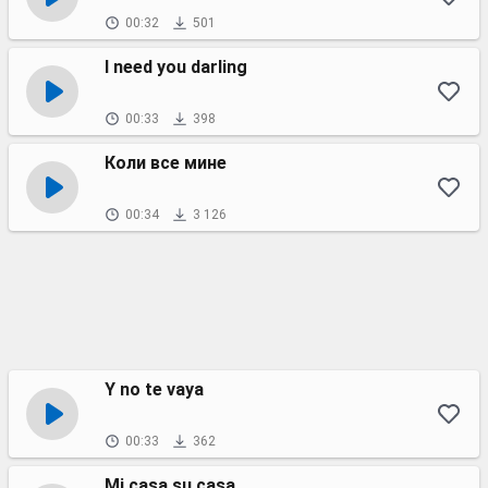
00:32
501
I need you darling
00:33
398
Коли все мине
00:34
3 126
Y no te vaya
00:33
362
Mi casa su casa