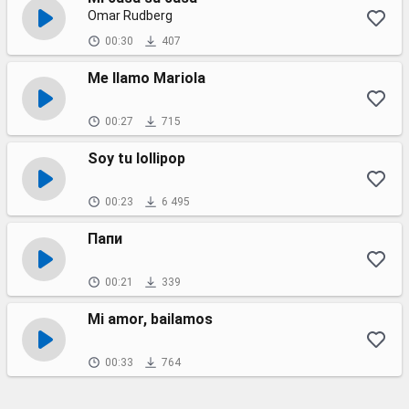
Omar Rudberg
00:30
407
Me llamo Mariola
00:27
715
Soy tu lollipop
00:23
6 495
Папи
00:21
339
Mi amor, bailamos
00:33
764