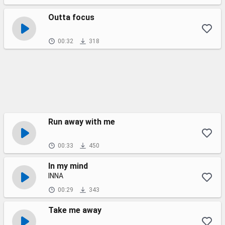
Outta focus
00:32
318
Run away with me
00:33
450
In my mind
INNA
00:29
343
Take me away