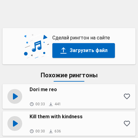
Сделай рингтон на сайте
Загрузить файл
Похожие рингтоны
Dori me reo
00:33
441
Kill them with kindness
00:30
636