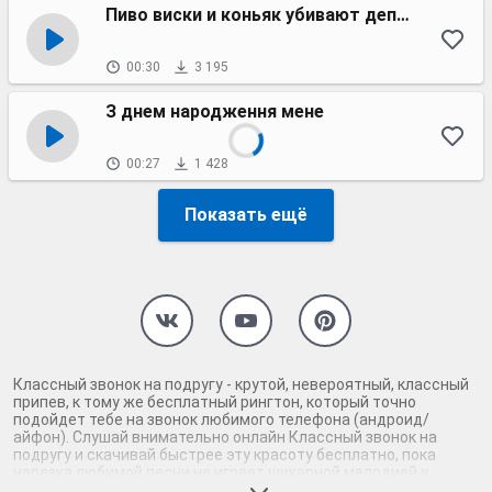
Пиво виски и коньяк убивают депресняк
00:30
3 195
З днем народження мене
00:27
1 428
Показать ещё
Классный звонок на подругу - крутой, невероятный, классный
припев, к тому же бесплатный рингтон, который точно
подойдет тебе на звонок любимого телефона (андроид/
айфон). Слушай внимательно онлайн Классный звонок на
подругу и скачивай быстрее эту красоту бесплатно, пока
нарезка любимой песни не играет шикарной мелодией у
каждого второго на звонке. Будь первым, кто скачает