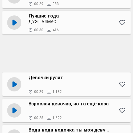
00:29
983
Лучшие года
ДУЭТ АЛМАС
00:30
416
Девочки рулят
00:29
1 182
Взрослая девочка, но та ещё коза
00:28
1 622
Вода-вода-водочка ты моя девчоночка