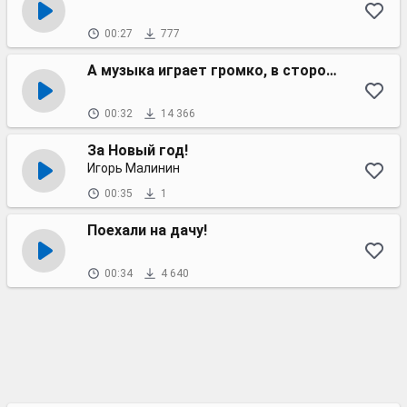
00:27
777
А музыка играет громко, в стороне сидит девчонка
00:32
14 366
За Новый год!
Игорь Малинин
00:35
1
Поехали на дачу!
00:34
4 640