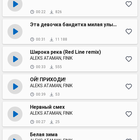
00:22
826
Эта девочка бандитка милая улыбка
00:31
11 188
Широка река (Red Line remix)
ALEKS ATAMAN, FINIK
00:33
555
ОЙ! ПРИХОДИ!
ALEKS ATAMAN, FINIK
00:39
53
Нервный смех
ALEKS ATAMAN, FINIK
00:27
25
Белая зима