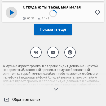
Откуда ж ты такая, моя малая
00:31
1 143
Показать ещё
А музыка играет громко, в стороне сидит девчонка - крутой,
невероятный, классный припев, к тому же бесплатный
рингтон, который точно подойдет тебе на звонок любимого
телефона (андроид/айфон). Слушай внимательно онлайн А
музыка играет громко, в стороне сидит девчонка и скачивай
быстрее эту красоту бесплатно, пока нарезка любимой песни
не играет шикарной мелодией у каждого второго на звонке.
Будь первым, кто скачает бесплатно сей шедевр музыки и
оценит по достоинству гармоничное звучание припева А
Обратная связь
музыка играет громко, в стороне сидит девчонка. Кроме того,
ты можешь найти и скачать другую нарезку mp3 песни на