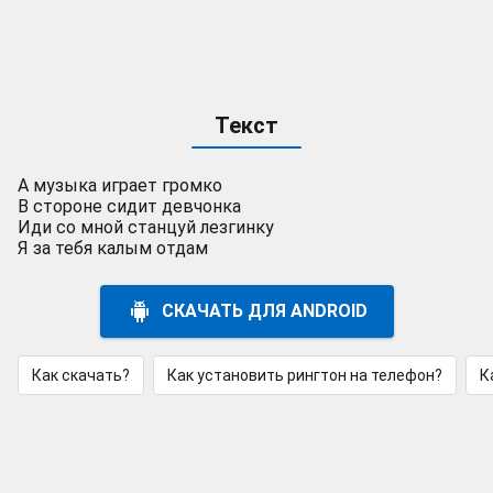
Текст
А музыка играет громко
В стороне сидит девчонка
Иди со мной станцуй лезгинку
Я за тебя калым отдам
СКАЧАТЬ ДЛЯ ANDROID
Как скачать?
Как установить рингтон на телефон?
К