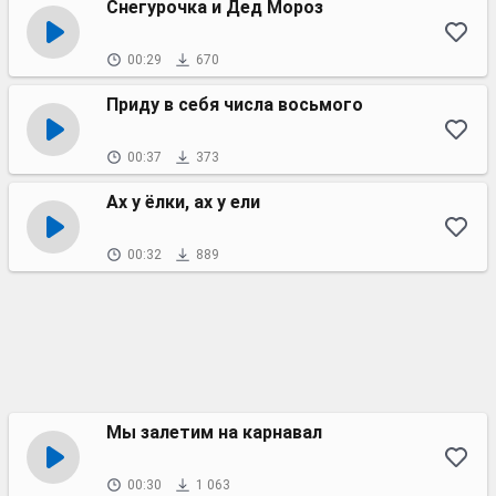
Снегурочка и Дед Мороз
00:29
670
Приду в себя числа восьмого
00:37
373
Ах у ёлки, ах у ели
00:32
889
Мы залетим на карнавал
00:30
1 063