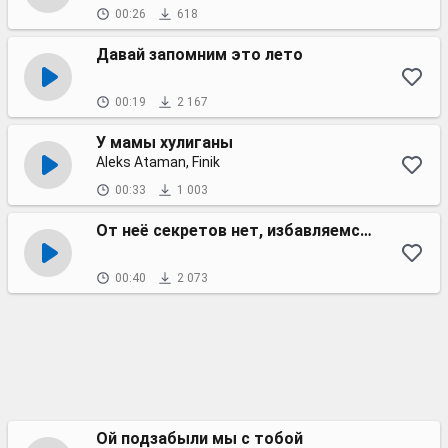
00:26
618
Давай запомним это лето
00:19
2 167
У мамы хулиганы
Aleks Ataman, Finik
00:33
1 003
От неё секретов нет, избавляемся от пыли
00:40
2 073
Ой подзабыли мы с тобой