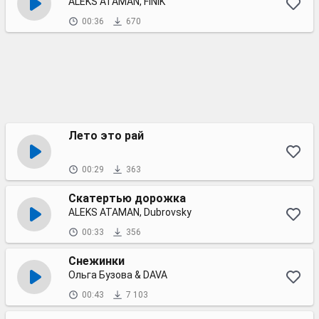
ALEKS ATAMAN, FINIK
00:36
670
Лето это рай
00:29
363
Скатертью дорожка
ALEKS ATAMAN, Dubrovsky
00:33
356
Снежинки
Ольга Бузова & DAVA
00:43
7 103