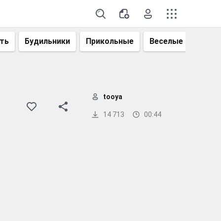
ть
Будильники
Прикольные
Веселые
Смеш
tooya
14 713
00:44