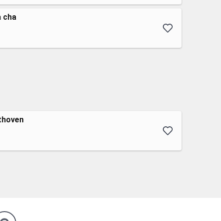
a cha
thoven