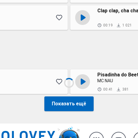
Clap clap, cha ch
00:19
1 021
Pisadinha do Bee
MC NAU
00:41
381
Показать ещё