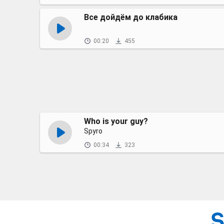
Все дойдём до клабика
00:20
455
Who is your guy?
Spyro
00:34
323