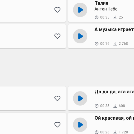
Талия
Антон Небо
00:35
25
А музыка играе
00:16
2 768
Да да да, ага аг
00:35
608
Ой красивая, ой
00:26
1 728