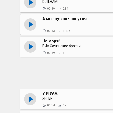
DJ.ILHAM
00:39
214
А мне нужна чокнутая
00:33
1 475
На моря!
ВИА Сочинские братки
00:39
8
У И УАА
ЯНГЕР
00:14
37