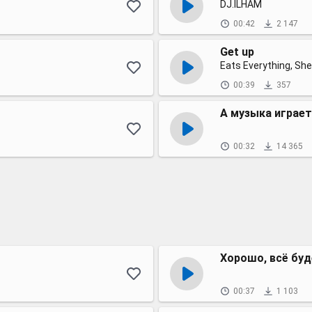
DJ.ILHAM
00:42
2 147
Get up
Eats Everything, Sh
00:39
357
А музыка играет
00:32
14 365
Хорошо, всё буд
00:37
1 103