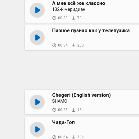
А мне всё же классно
132-й меридиан
00:38
79
Пивное пузико как у телепузика
00:34
200
Chegeri (English version)
SHAMO
00:25
16
Чида-Гоп
00:54
736