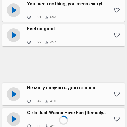
You mean nothing, you mean everything
00:31
694
Feel so good
00:29
457
Не могу получить достаточно
00:42
413
Girls Just Wanna Have Fun (Remady Extended Remix)
00:38
421