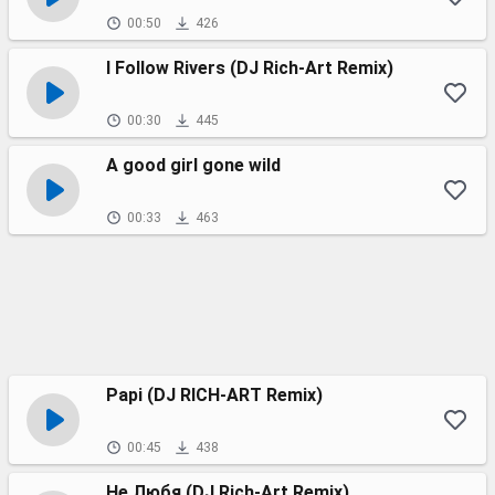
00:50
426
I Follow Rivers (DJ Rich-Art Remix)
00:30
445
A good girl gone wild
00:33
463
Papi (DJ RICH-ART Remix)
00:45
438
Не Любя (DJ Rich-Art Remix)