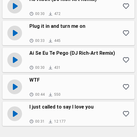
00:30
472
Plug it in and turn me on
00:33
445
Ai Se Eu Te Pego (DJ Rich-Art Remix)
00:30
431
WTF
00:44
550
I just called to say I love you
00:31
12 177