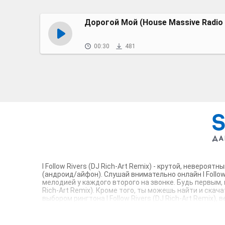
Дорогой Мой (House Massive Radio
00:30
481
I Follow Rivers (DJ Rich-Art Remix) - крутой, неверо
(андроид/айфон). Слушай внимательно онлайн I Follow
мелодией у каждого второго на звонке. Будь первым, 
Rich-Art Remix). Кроме того, ты можешь найти и скач
выбором рингтона I Follow Rivers (DJ Rich-Art Remix
m4r композиции и звуки на звонок, которые зацепят т