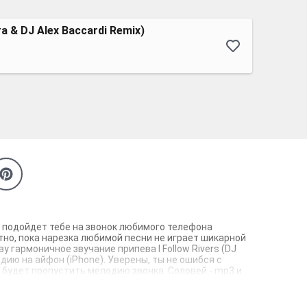
ra & DJ Alex Baccardi Remix)
чно подойдет тебе на звонок любимого телефона
атно, пока нарезка любимой песни не играет шикарной
 гармоничное звучание припева I Follow Rivers (DJ
одию на айфон (iPhone). Уверены, ты не ошибся с
о будет пропустить мелодию звонка. Соловей - mp3 и