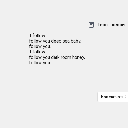
Текст песни
I, I follow,
I follow you deep sea baby,
I follow you.
I, I follow,
I follow you dark room honey,
I follow you.
Как скачать?