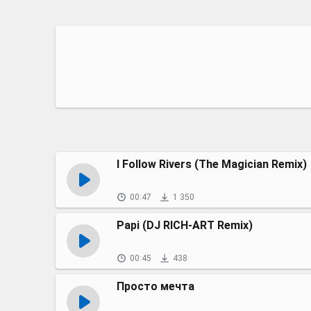
I Follow Rivers (The Magician Remix)
00:47
1 350
Papi (DJ RICH-ART Remix)
00:45
438
Просто мечта