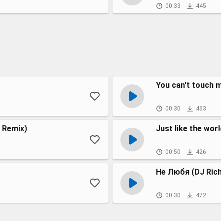
00:33
445
You can't touch 
00:30
463
h Remix)
Just like the worl
00:50
426
Не Любя (DJ Rich
00:30
472