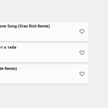
Love Song (Stas Rich Remix)
т к тебе
yde Remix)