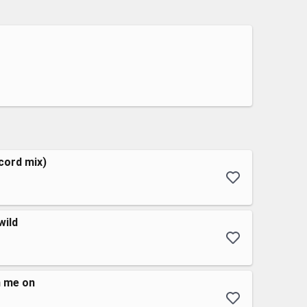
cord mix)
wild
n me on