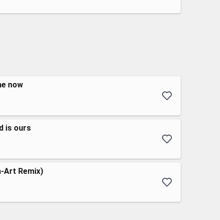
me now
d is ours
-Art Remix)