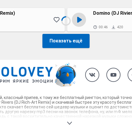
 Remix)
Domino (DJ Rivie
00:46
420
Показать ещё
ятный, классный припев, к тому же бесплатный рингтон, который то
 Rivers (DJ Rich-Art Remix) и скачивай быстрее эту красоту беспл
кто скачает бесплатно сей шедевр музыки и оценит по достоинству
ать другую нарезку mp3 песни на звонок телефона, ну, или m4r мел
), ведь с такой восхитительно качественной нарезкой музыки сложн
ебя и всех вокруг. Твой телефон достоин!