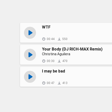
WTF
00:44
550
Your Body (DJ RICH-MAX Remix)
Christina Aguilera
00:30
470
I may be bad
00:47
413