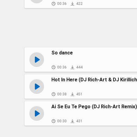
00:36
422
So dance
00:36
444
Hot In Here (DJ Rich-Art & DJ Kirillic
00:38
451
Ai Se Eu Te Pego (DJ Rich-Art Remix)
00:30
431