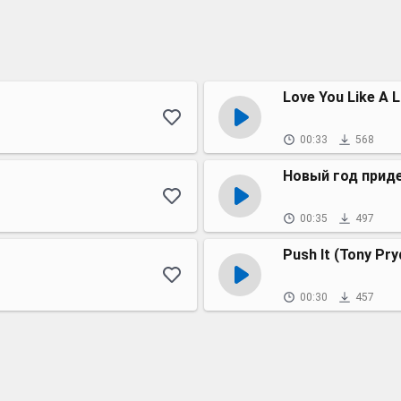
Love You Like A 
00:33
568
Новый год приде
00:35
497
Push It (Tony Pr
00:30
457