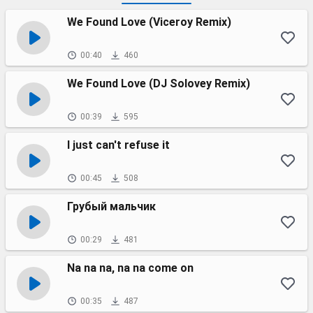
We Found Love (Viceroy Remix)
00:40
460
We Found Love (DJ Solovey Remix)
00:39
595
I just can't refuse it
00:45
508
Грубый мальчик
00:29
481
Na na na, na na come on
00:35
487