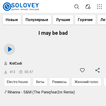
Новые
Популярные
Лучшие
Горячие
Ле
I may be bad
KidCudi
413
00:47
Electro house
Хиты
Ремиксы
Женский голос
Rihanna - S&M (The Paniqfear2m Remix)