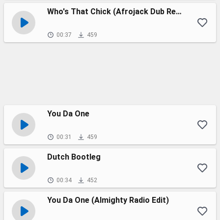
Who's That Chick (Afrojack Dub Remix)
00:37
459
You Da One
00:31
459
Dutch Bootleg
00:34
452
You Da One (Almighty Radio Edit)