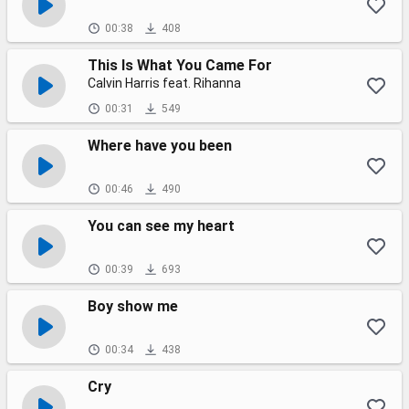
00:38
408
This Is What You Came For
Calvin Harris feat. Rihanna
00:31
549
Where have you been
00:46
490
You can see my heart
00:39
693
Boy show me
00:34
438
Cry