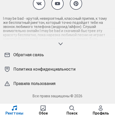
I may be bad - крутой, невероятный, классный припев, к тому
же бесплатный рингтон, который точно подойдет тебе на
звонок любимого телефона (андроид/айфон). Слушай
внимательно онлайн I may be bad и скачивай быстрее эту
красоту бесплатно, пока нарезка любимой песни не играет
шикарной мелодией у каждого второго на звонке. Будь
первым, кто скачает бесплатно сей шедевр музыки и оценит
по достоинству гармоничное звучание припева I may be bad.
Кроме того, ты можешь найти и скачать другую нарезку mp3
Обратная связь
песни на звонок телефона, ну, или m4r мелодию на айфон
(iPhone). Уверены, ты не ошибся с выбором рингтона I may be
bad, ведь с такой восхитительно качественной нарезкой
музыки сложно будет пропустить мелодию звонка. Соловей -
Политика конфиденциальности
mp3 и m4r композиции и звуки на звонок, которые зацепят
тебя и всех вокруг. Твой телефон достоин!
Правила пользования
Все права защищены © 2026
Рингтоны
Обои
Поиск
Профиль