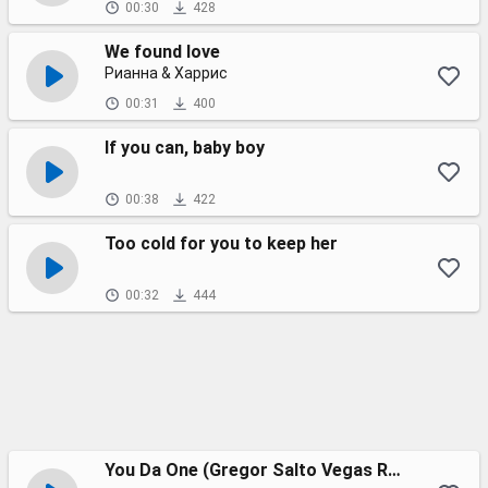
00:30
428
We found love
Рианна & Харрис
00:31
400
If you can, baby boy
00:38
422
Too cold for you to keep her
00:32
444
You Da One (Gregor Salto Vegas Radio Edit)