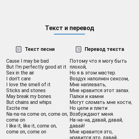
Текст и перевод
Текст песни
Перевод текста
Cause I may be bad
Потому что я могу быть
But I'm perfectly good at it
плохой,
Sex in the air
Но я в этом мастер.
I don't care
Воздух наполнен сексом,
I love the smell of it
Мне наплевать,
Sticks and stones
Мне нравится этот запах.
May break my bones
Палки и камни
But chains and whips
Могут сломать мне кости,
Excite me
Но цепи и плети
Na-na-na come on, come on,
Возбуждают меня.
come on
На-на-на, давай, давай,
I like it, like it, come on,
давай!
come on, come on
Мне нравится это,
нравится это, давай,