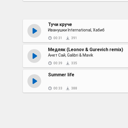
Тучи круче
Иванушки International, Хабиб
00:31
391
Медляк (Leonov & Gurevich remix)
Анет Сай, Galibri & Mavik
00:39
335
Summer life
00:33
388