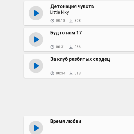
Детонация чувств
Little Niky
00:18
308
Будто нам 17
00:31
366
За клуб разбитых сердец
00:34
318
Время любви