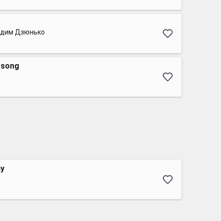
адим Дзюнько
 song
ay