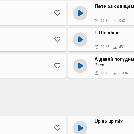
Лети за солнцем
00:32
353
Little shine
00:35
451
А давай погуди
Раса
00:26
1 036
Up up up mix