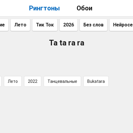
Рингтоны
Обои
ие
Лето
Тик Ток
2026
Без слов
Нейросе
Ta ta ra ra
Лето
2022
Танцевальные
Bukatara