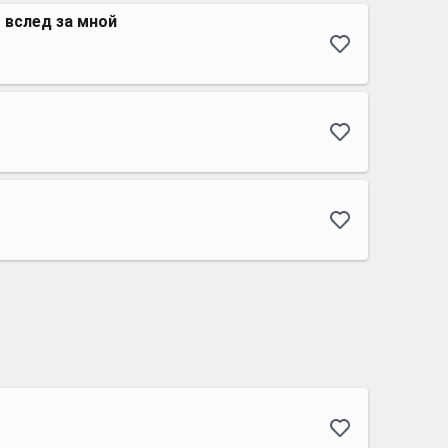
 вслед за мной
м