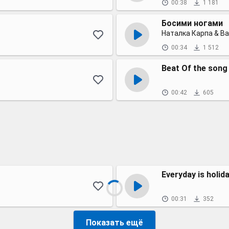
00:38
1 181
Босими ногами
Наталка Карпа & В
00:34
1 512
Beat Of the song
00:42
605
Everyday is holid
00:31
352
Показать ещё