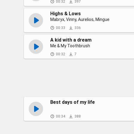
00:32
397
Highs & Lows
Mabryx, Vinny, Aurelios, Mingue
00:33
336
A kid with a dream
Me & My Toothbrush
00:32
7
Best days of my life
00:34
388