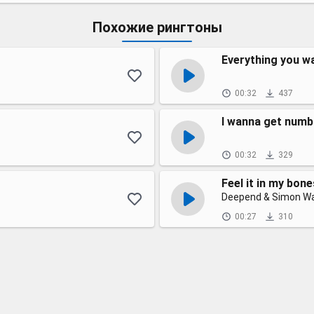
Похожие рингтоны
Everything you w
00:32
437
I wanna get numb
00:32
329
Feel it in my bone
Deepend & Simon W
00:27
310