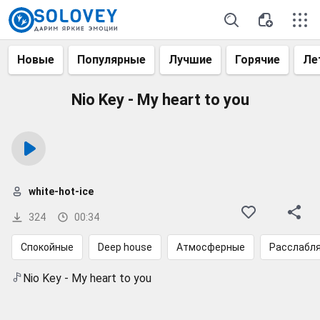
Новые
Популярные
Лучшие
Горячие
Ле
Nio Key - My heart to you
white-hot-ice
324
00:34
Спокойные
Deep house
Атмосферные
Расслабл
Nio Key - My heart to you