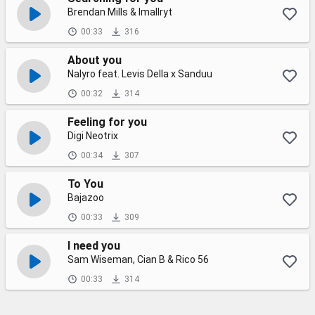
Brendan Mills & Imallryt
00:33
316
About you
Nalyro feat. Levis Della x Sanduu
00:32
314
Feeling for you
Digi Neotrix
00:34
307
To You
Bajazoo
00:33
309
I need you
Sam Wiseman, Cian B & Rico 56
00:33
314