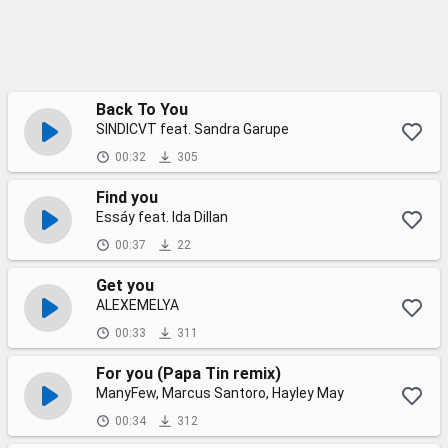
Back To You
SINDICVT feat. Sandra Garupe
00:32
305
Find you
Essáy feat. Ida Dillan
00:37
22
Get you
ALEXEMELYA
00:33
311
For you (Papa Tin remix)
ManyFew, Marcus Santoro, Hayley May
00:34
312