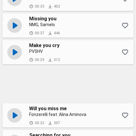
00:33
402
Missing you
NMG, Samelo
00:37
446
Make you cry
PVSHV
00:29
312
Will you miss me
Fonzerelli feat. Alina Aminova
00:32
307
Searching for you