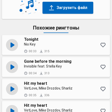
Загрузить файл
Похожие рингтоны
Tonight
Nio Key
00:33
315
Gone before the morning
Invisible feat. Stella Key
00:34
313
Hit my heart
VetLove, Mike Drozdov, Sharliz
00:35
336
Hit my heart
VetLove, Mike Drozdov, Sharliz