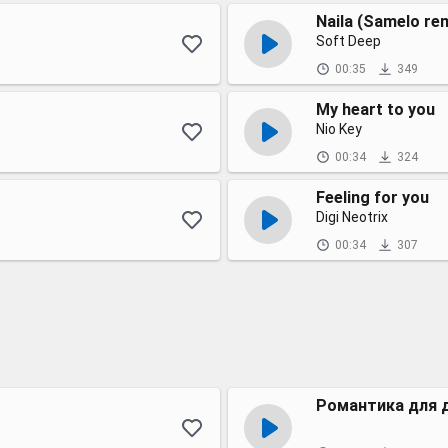
Naila (Samelo re
Soft Deep
00:35
349
My heart to you
Nio Key
00:34
324
Feeling for you
Digi Neotrix
00:34
307
Романтика для 