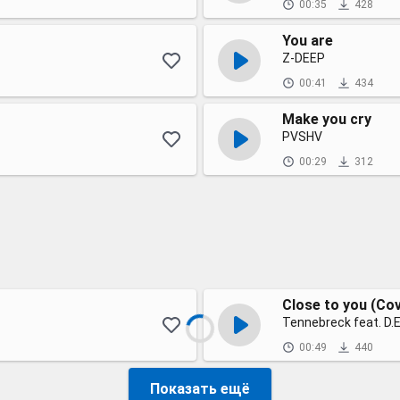
00:35
428
You are
Z-DEEP
00:41
434
Make you cry
PVSHV
00:29
312
Close to you (Co
Tennebreck feat. D.E
00:49
440
Показать ещё