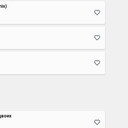
mix)
двоих