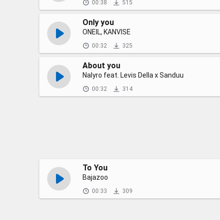
00:38
515
Only you
ONEIL, KANVISE
00:32
325
About you
Nalyro feat. Levis Della x Sanduu
00:32
314
To You
Bajazoo
00:33
309