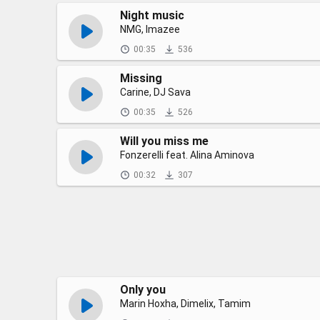
Night music
NMG, Imazee
00:35
536
Missing
Carine, DJ Sava
00:35
526
Will you miss me
Fonzerelli feat. Alina Aminova
00:32
307
Only you
Marin Hoxha, Dimelix, Tamim