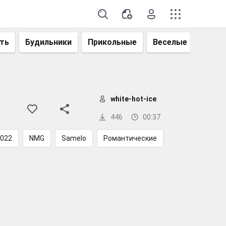
ть
Будильники
Прикольные
Веселые
Смеш
white-hot-ice
446
00:37
2022
NMG
Samelo
Романтические