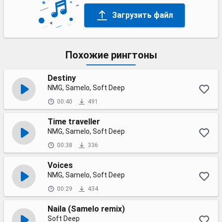
Загрузить файл
Похожие рингтоны
Destiny
NMG, Samelo, Soft Deep
00:40
491
Time traveller
NMG, Samelo, Soft Deep
00:38
336
Voices
NMG, Samelo, Soft Deep
00:29
434
Naila (Samelo remix)
Soft Deep