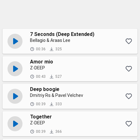
7 Seconds (Deep Extended)
Bellagio & Araas Lee
00:36
325
Amor mio
Z-DEEP
00:43
527
Deep boogie
Dmitriy Rs & Pavel Velchev
00:39
333
Together
Z-DEEP
00:39
366