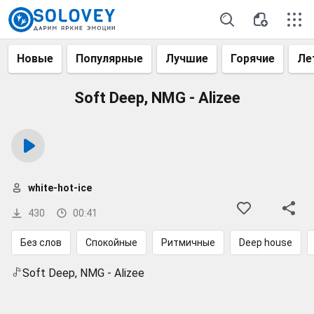
Новые
Популярные
Лучшие
Горячие
Ле
Soft Deep, NMG - Alizee
white-hot-ice
430
00:41
Без слов
Спокойные
Ритмичные
Deep house
Soft Deep, NMG - Alizee