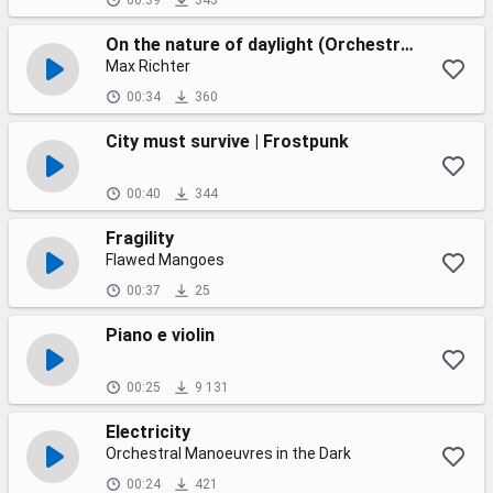
00:39
343
On the nature of daylight (Orchestral version)
Max Richter
00:34
360
City must survive | Frostpunk
00:40
344
Fragility
Flawed Mangoes
00:37
25
Piano e violin
00:25
9 131
Electricity
Orchestral Manoeuvres in the Dark
00:24
421