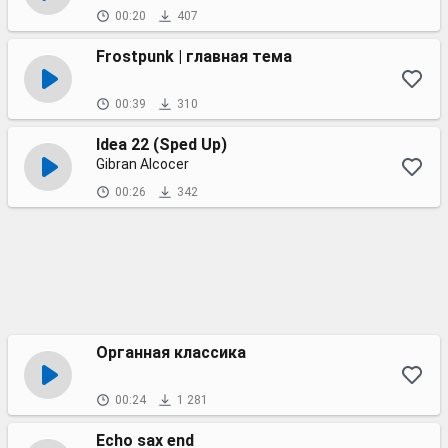
00:20
407
Frostpunk | главная тема
00:39
310
Idea 22 (Sped Up)
Gibran Alcocer
00:26
342
Органная классика
00:24
1 281
Echo sax end