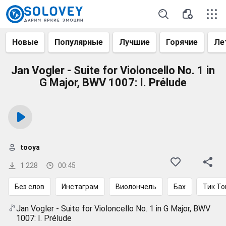
Новые
Популярные
Лучшие
Горячие
Ле
Jan Vogler - Suite for Violoncello No. 1 in
G Major, BWV 1007: I. Prélude
tooya
1 228
00:45
Без слов
Инстаграм
Виолончель
Бах
Тик То
Jan Vogler - Suite for Violoncello No. 1 in G Major, BWV
1007: I. Prélude