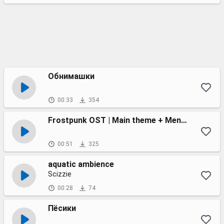
Обнимашки
00:33
354
Frostpunk OST | Main theme + Menu [extended]
00:51
325
aquatic ambience
Scizzie
00:28
74
Пёсики