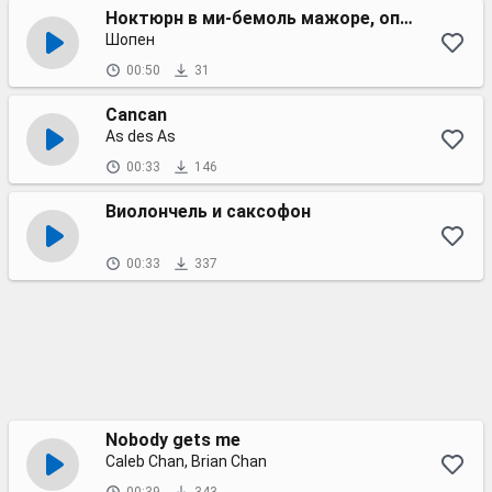
Ноктюрн в ми-бемоль мажоре, оп. 9, № 2
Шопен
00:50
31
Cancan
As des As
00:33
146
Виолончель и саксофон
00:33
337
Nobody gets me
Caleb Chan, Brian Chan