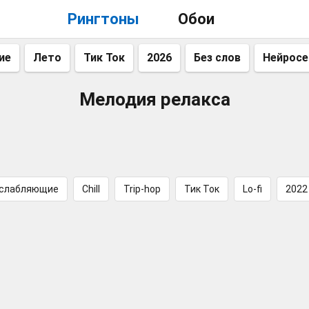
Рингтоны
Обои
ие
Лето
Тик Ток
2026
Без слов
Нейросе
Мелодия релакса
слабляющие
Chill
Trip-hop
Тик Ток
Lo-fi
2022