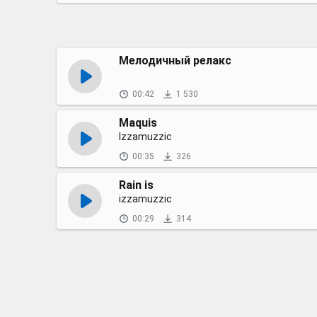
Мелодичный релакс
00:42
1 530
Maquis
Izzamuzzic
00:35
326
Rain is
izzamuzzic
00:29
314