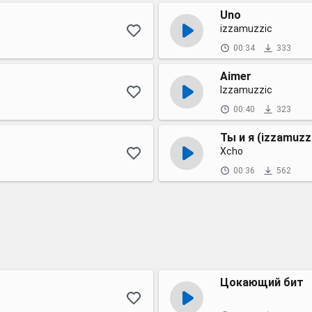
Uno
izzamuzzic
00:34
333
Aimer
Izzamuzzic
00:40
323
Ты и я (izzamuzz
Xcho
00:36
562
Цокающий бит