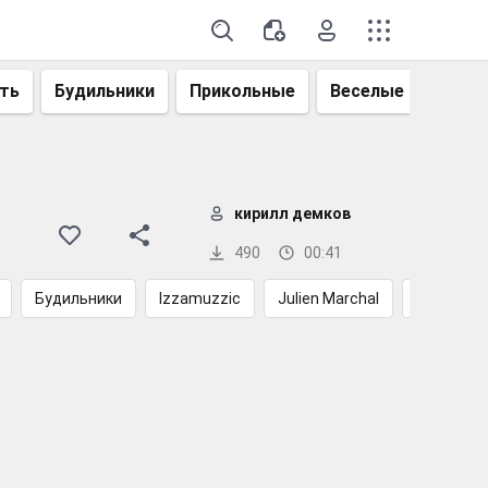
ть
Будильники
Прикольные
Веселые
Смеш
кирилл демков
490
00:41
Будильники
Izzamuzzic
Julien Marchal
Романтич