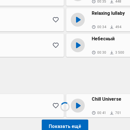
00:35
448
Relaxing lullaby
00:34
494
Небесный
00:30
3 500
Chill Universe
00:41
701
Показать ещё