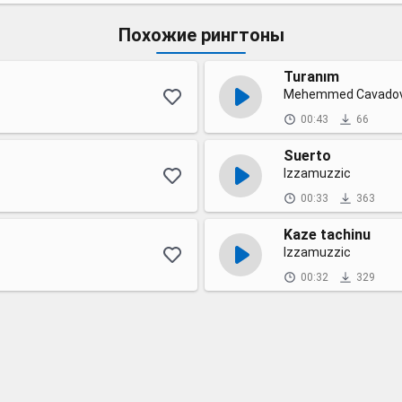
Похожие рингтоны
Turanım
Mehemmed Cavadov, 
00:43
66
Suerto
Izzamuzzic
00:33
363
Kaze tachinu
Izzamuzzic
00:32
329