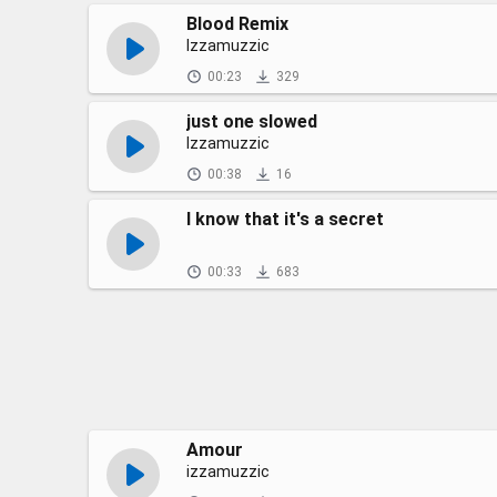
Blood Remix
Izzamuzzic
00:23
329
just one slowed
Izzamuzzic
00:38
16
I know that it's a secret
00:33
683
Amour
izzamuzzic