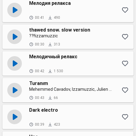
Мелодия релакса
00:41
490
thawed snow. slow version
??!!izzamuzzic
00:30
313
Мелодичный релакс
00:42
1 530
Turanım
Mehemmed Cavadov, Izzamuzzic, Julien Marchal
00:43
66
Dark electro
00:39
423