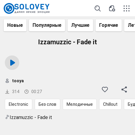
Новые
Популярные
Лучшие
Горячие
Ле
Izzamuzzic - Fade it
tooya
314
00:27
Electronic
Без слов
Мелодичные
Chillout
Буд
Izzamuzzic - Fade it