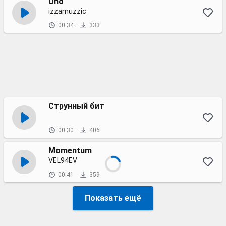
Uno
izzamuzzic
00:34
333
Струнный бит
00:30
406
Momentum
VEL94EV
00:41
359
Показать ещё