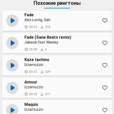
Похожие рингтоны
Fade
Alex Lustig, Sølv
00:32
376
Fade (Sane Beats remix)
Jakwob feat. Maiday
00:40
6
Kaze tachinu
Izzamuzzic
00:32
329
Amour
izzamuzzic
00:18
371
Maquis
Izzamuzzic