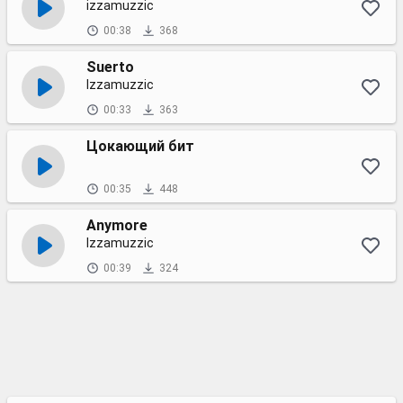
izzamuzzic
00:38
368
Suerto
Izzamuzzic
00:33
363
Цокающий бит
00:35
448
Anymore
Izzamuzzic
00:39
324