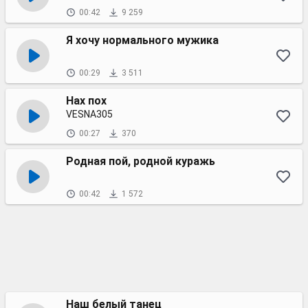
00:42
9 259
Я хочу нормального мужика
00:29
3 511
Нах пох
VESNA305
00:27
370
Родная пой, родной куражь
00:42
1 572
Наш белый танец