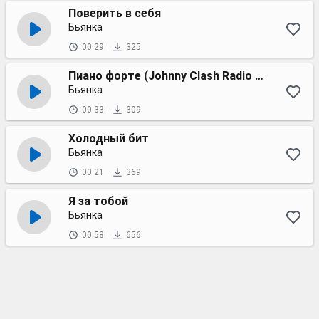
Поверить в себя
Бьянка
00:29
325
Пиано форте (Johnny Clash Radio edit)
Бьянка
00:33
309
Холодный бит
Бьянка
00:21
369
Я за тобой
Бьянка
00:58
656