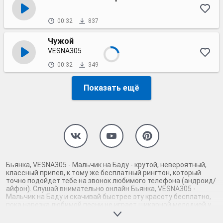
00:32
837
Чужой
VESNA305
00:32
349
Показать ещё
Бьянка, VESNA305 - Мальчик на Баду - крутой, невероятный,
классный припев, к тому же бесплатный рингтон, который
точно подойдет тебе на звонок любимого телефона (андроид/
айфон). Слушай внимательно онлайн Бьянка, VESNA305 -
Мальчик на Баду и скачивай быстрее эту красоту бесплатно,
пока нарезка любимой песни не играет шикарной мелодией у
каждого второго на звонке. Будь первым, кто скачает
бесплатно сей шедевр музыки и оценит по достоинству