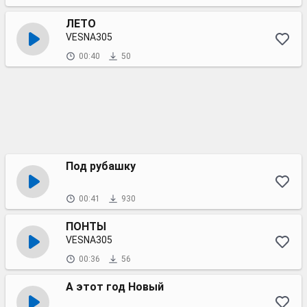
ЛЕТО
VESNA305
00:40
50
Под рубашку
00:41
930
ПОНТЫ
VESNA305
00:36
56
А этот год Новый