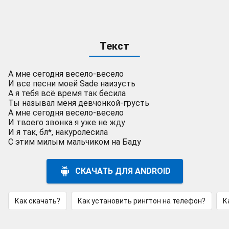
Текст
А мне сегодня весело-весело
И все песни моей Sade наизусть
А я тебя всё время так бесила
Ты называл меня девчонкой-грусть
А мне сегодня весело-весело
И твоего звонка я уже не жду
И я так, бл*, накуролесила
С этим милым мальчиком на Баду
СКАЧАТЬ ДЛЯ ANDROID
Как скачать?
Как установить рингтон на телефон?
К