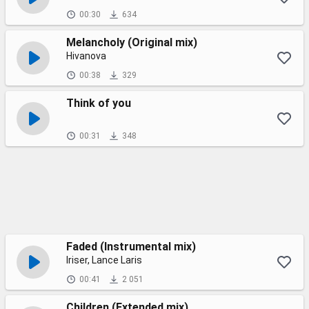
00:30
634
Melancholy (Original mix)
Hivanova
00:38
329
Think of you
00:31
348
Faded (Instrumental mix)
Iriser, Lance Laris
00:41
2 051
Children (Extended mix)