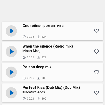
Спокойная романтика
00:35
824
When the silence (Radio mix)
Mister Monj
00:33
322
Poison deep mix
00:19
380
Perfect Kiss (Dub Mix) (Dub Mix)
!!Creative Ades
00:21
309