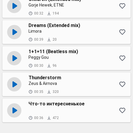
Gorje Hewek, ETNE
00:32
194
Dreams (Extended mix)
Limora
00:39
20
1+1=11 (Beatless mix)
Peggy Gou
00:30
96
Thunderstorm
Zeus & Airnova
00:35
320
Что-то интересненькое
00:36
472