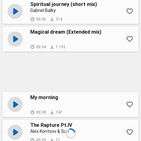
Spiritual journey (short mix)
Gabriel Balky
00:36
314
Magical dream (Extended mix)
00:34
1 192
My morning
00:38
747
The Rapture Pt.IV
Alex Kontsov & Sun
00:33
11