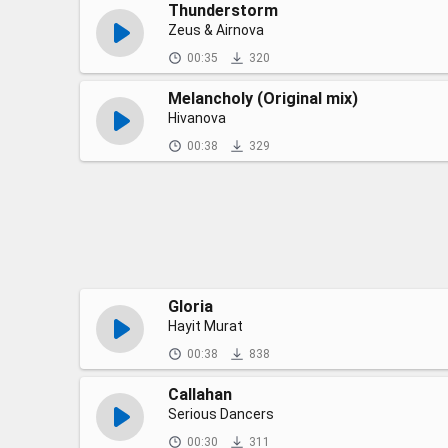
Thunderstorm
Zeus & Airnova
00:35
320
Melancholy (Original mix)
Hivanova
00:38
329
Gloria
Hayit Murat
00:38
838
Callahan
Serious Dancers
00:30
311