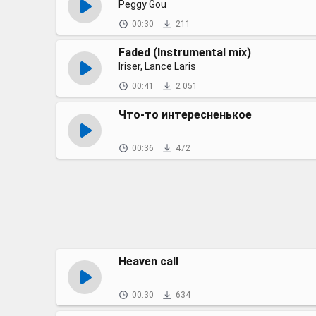
Peggy Gou
00:30
211
Faded (Instrumental mix)
Iriser, Lance Laris
00:41
2 051
Что-то интересненькое
00:36
472
Heaven call
00:30
634