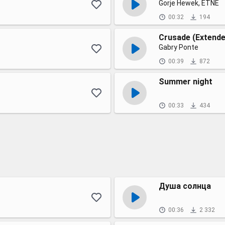
Gorje Hewek, ETNE
00:32
194
Crusade (Extende
Gabry Ponte
00:39
872
Summer night
00:33
434
Душа солнца
00:36
2 332