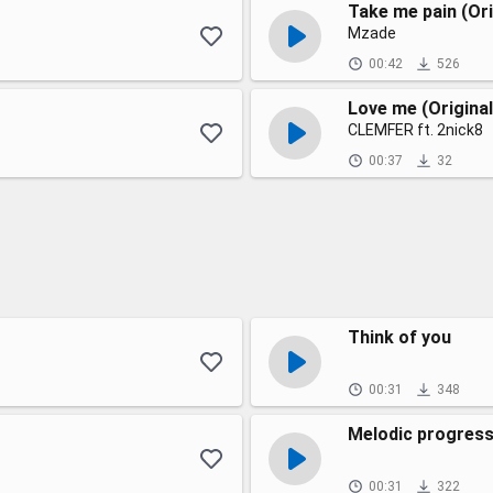
Take me pain (Ori
Mzade
00:42
526
Love me (Original
CLEMFER ft. 2nick8
00:37
32
Think of you
00:31
348
Melodic progress
00:31
322