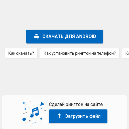
СКАЧАТЬ ДЛЯ ANDROID
Как скачать?
Как установить рингтон на телефон?
К
Сделай рингтон на сайте
Загрузить файл