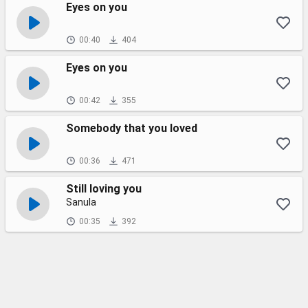
Eyes on you
00:40
404
Eyes on you
00:42
355
Somebody that you loved
00:36
471
Still loving you
Sanula
00:35
392