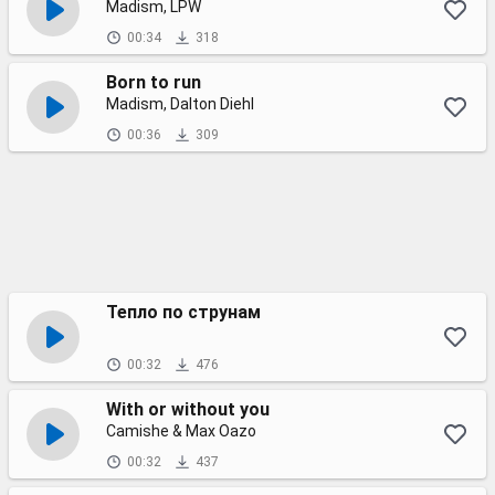
Madism, LPW
00:34
318
Born to run
Madism, Dalton Diehl
00:36
309
Тепло по струнам
00:32
476
With or without you
Camishe & Max Oazo
00:32
437