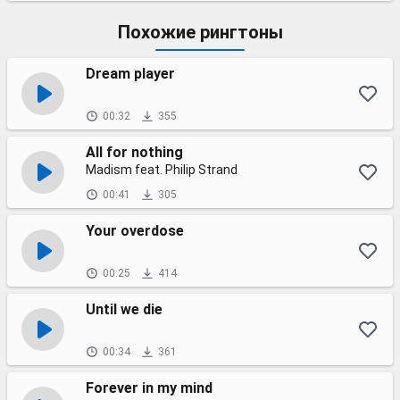
Похожие рингтоны
Dream player
00:32
355
All for nothing
Madism feat. Philip Strand
00:41
305
Your overdose
00:25
414
Until we die
00:34
361
Forever in my mind