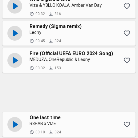
Vize & Y3LLO KOALA, Amber Van Day
00:32
316
Remedy (Sigma remix)
Leony
00:45
324
Fire (Official UEFA EURO 2024 Song)
MEDUZA, OneRepublic & Leony
00:32
153
One last time
R3HAB x VIZE
00:18
324