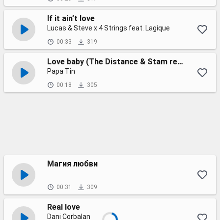
If it ain’t love
Lucas & Steve x 4 Strings feat. Lagique
00:33
319
Love baby (The Distance & Stam remix)
Papa Tin
00:18
305
Магия любви
00:31
309
Real love
Dani Corbalan