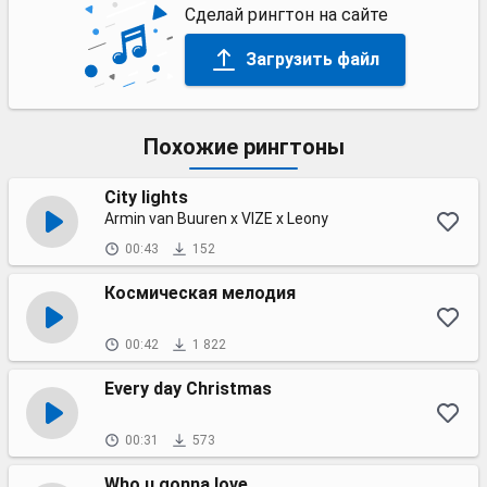
Сделай рингтон на сайте
Загрузить файл
Похожие рингтоны
City lights
Armin van Buuren x VIZE x Leony
00:43
152
Космическая мелодия
00:42
1 822
Every day Christmas
00:31
573
Who u gonna love