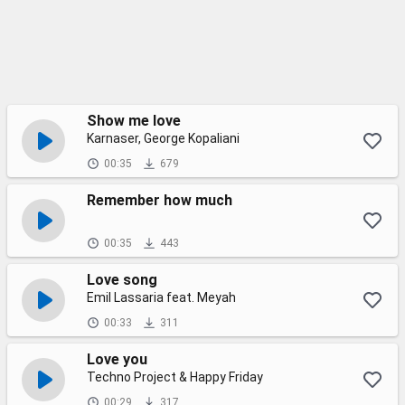
Show me love
Karnaser, George Kopaliani
00:35
679
Remember how much
00:35
443
Love song
Emil Lassaria feat. Meyah
00:33
311
Love you
Techno Project & Happy Friday
00:29
317