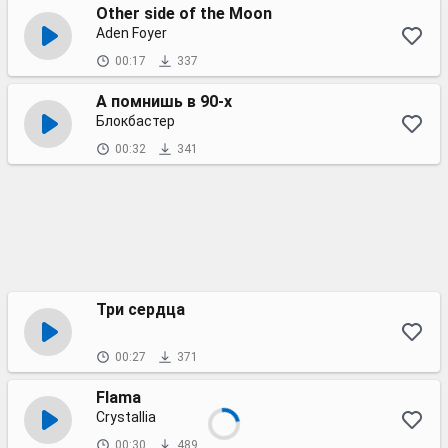
Other side of the Moon
Aden Foyer
00:17
337
А помнишь в 90-х
Блокбастер
00:32
341
Три сердца
00:27
371
Flama
Crystallia
00:30
489