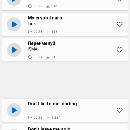
00:29
845
My crystal nails
Inna
00:23
318
Переименуй
ISMA
00:24
310
Don’t lie to me, darling
00:32
1 224
Don't leave me solo