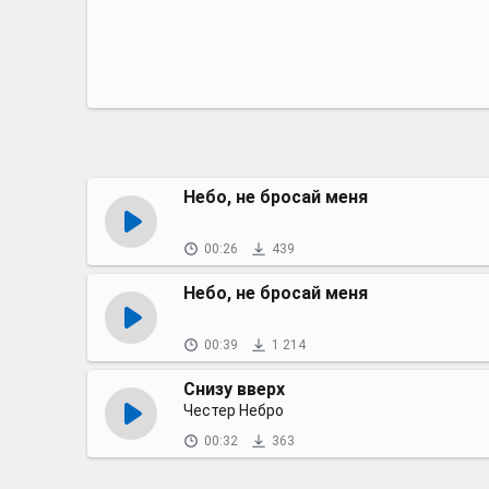
Небо, не бросай меня
00:26
439
Небо, не бросай меня
00:39
1 214
Снизу вверх
Честер Небро
00:32
363