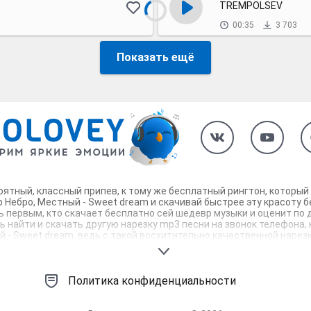
TREMPOLSEV
00:35
3 703
Показать ещё
роятный, классный припев, к тому же бесплатный рингтон, которы
Небро, Местный - Sweet dream и скачивай быстрее эту красоту б
дь первым, кто скачает бесплатно сей шедевр музыки и оценит по
 найти и скачать другую нарезку mp3 песни на звонок телефона, н
й - Sweet dream, ведь с такой восхитительно качественной наре
онок, которые зацепят тебя и всех вокруг. Твой телефон достоин!
Политика конфиденциальности