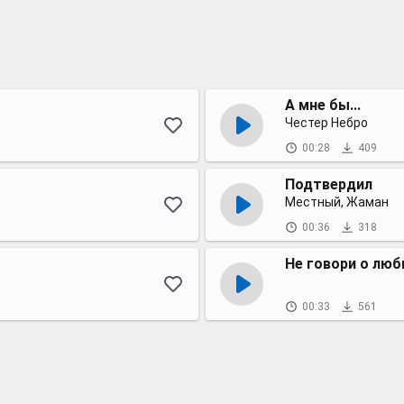
А мне бы...
Честер Небро
00:28
409
Подтвердил
Местный, Жаман
00:36
318
Не говори о любв
00:33
561