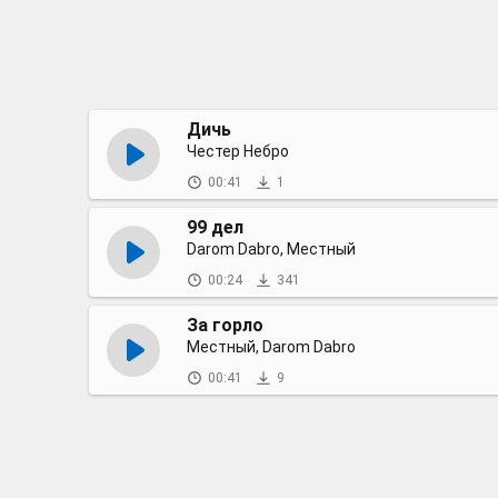
Дичь
Честер Небро
00:41
1
99 дел
Darom Dabro, Местный
00:24
341
За горло
Местный, Darom Dabro
00:41
9