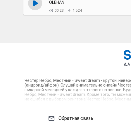
OLEHAN
00:23
1 524
Честер Небро, Местный - Sweet dream - крутой, неве
(андроид/айфон). Слушай внимательно онлайн Честер 
шикарной мелодией у каждого второго на звонке. Бу
Небро, Местный - Sweet dream. Кроме того, ты можешь
не ошибся с выбором рингтона Честер Небро, Местны
звонка. Соловей - mp3 и m4r композиции и звуки на зв
Обратная связь