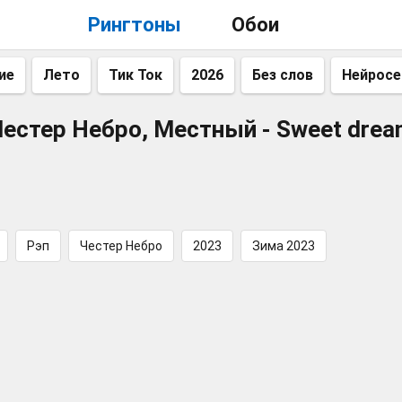
Рингтоны
Обои
ие
Лето
Тик Ток
2026
Без слов
Нейросе
естер Небро, Местный - Sweet dre
Рэп
Честер Небро
2023
Зима 2023