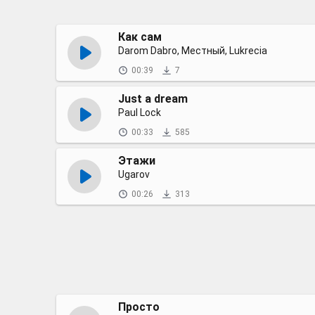
Как сам
Darom Dabro, Местный, Lukrecia
00:39
7
Just a dream
Paul Lock
00:33
585
Этажи
Ugarov
00:26
313
Просто