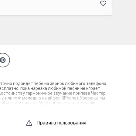
й точно подойдет тебе на звонок любимого телефона
есплатно, пока нарезка любимой песни не играет
 достоинству гармоничное звучание припева Честер
у, или m4r мелодию на айфон (iPhone). Уверены, ты
зкой музыки сложно будет пропустить мелодию
Правила пользования