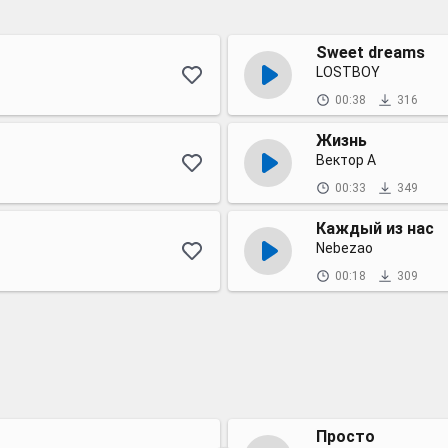
Sweet dreams
LOSTBOY
00:38
316
Жизнь
Вектор А
00:33
349
Каждый из нас
Nebezao
00:18
309
Просто