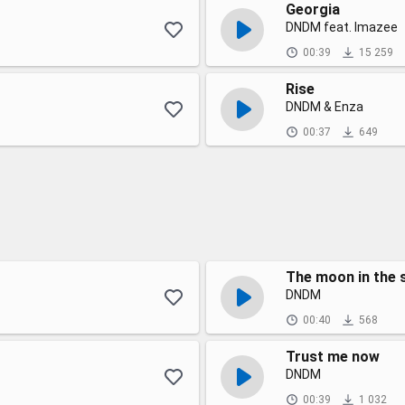
Georgia
DNDM feat. Imazee
00:39
15 259
Rise
DNDM & Enza
00:37
649
The moon in the 
DNDM
00:40
568
Trust me now
DNDM
00:39
1 032