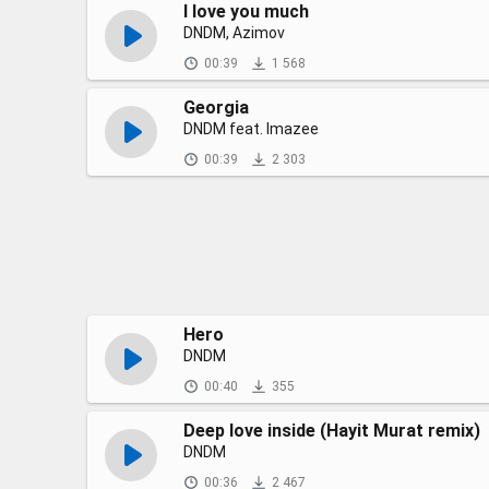
I love you much
DNDM, Azimov
00:39
1 568
Georgia
DNDM feat. Imazee
00:39
2 303
Hero
DNDM
00:40
355
Deep love inside (Hayit Murat remix)
DNDM
00:36
2 467