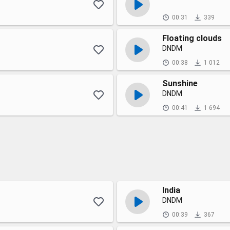
00:31
339
Floating clouds
DNDM
00:38
1 012
Sunshine
DNDM
00:41
1 694
India
DNDM
00:39
367