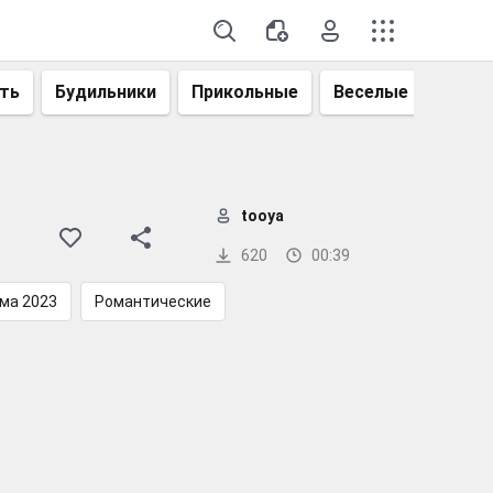
ть
Будильники
Прикольные
Веселые
Смеш
tooya
620
00:39
ма 2023
Романтические