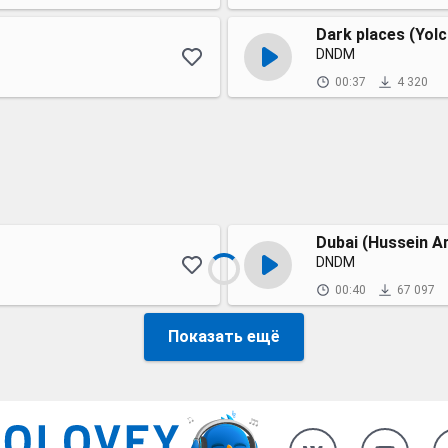
Dark places (Yol
DNDM
00:37
4 320
Dubai (Hussein Ar
DNDM
00:40
67 097
Показать ещё