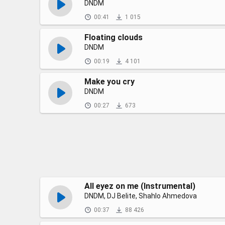
DNDM
00:41
1 015
Floating clouds
DNDM
00:19
4 101
Make you cry
DNDM
00:27
673
All eyez on me (Instrumental)
DNDM, DJ Belite, Shahlo Ahmedova
00:37
88 426