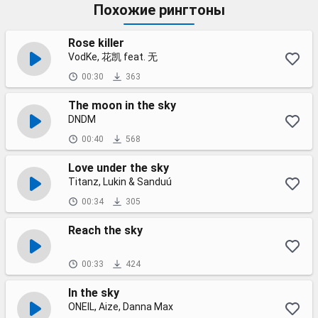
Похожие рингтоны
Rose killer
VodKe, 花凯 feat. 无
00:30
363
The moon in the sky
DNDM
00:40
568
Love under the sky
Titanz, Lukin & Sanduú
00:34
305
Reach the sky
00:33
424
In the sky
ONEIL, Aize, Danna Max