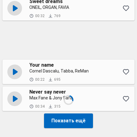
Sweet dreams
ONEIL, ORGAN, FAVIA
00:32
769
Your name
Cornel Dascalu, Tabba, ReMan
00:22
695
Never say never
Max Fane & Jony Safa
00:34
315
Показать ещё