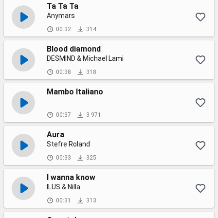
Ta Ta Ta
Anymars
00:32
314
Blood diamond
DESMIND & Michael Lami
00:38
318
Mambo Italiano
00:37
3 971
Aura
Stefre Roland
00:33
325
I wanna know
ILUS & Nilla
00:31
313