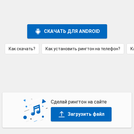
СКАЧАТЬ ДЛЯ ANDROID
Как скачать?
Как установить рингтон на телефон?
К
Сделай рингтон на сайте
Загрузить файл