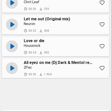
Chrit Leaf
00:36
339
Let me out (Original mix)
Neuron
00:32
368
Love or die
Housenick
00:34
355
All eyez on me (Dj Dark & Mentol remix)
2Pac
00:36
1 964