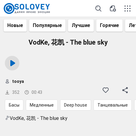
Новые
Популярные
Лучшие
Горячие
Ле
VodKe, 花凯 - The blue sky
tooya
352
00:43
Басы
Медленные
Deep house
Танцевальные
VodKe, 花凯 - The blue sky