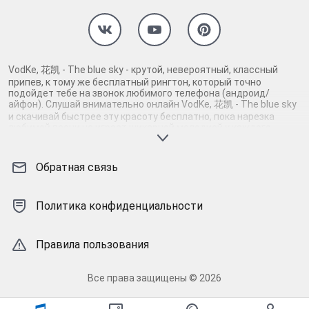
VodKe, 花凯 - The blue sky - крутой, невероятный, классный
припев, к тому же бесплатный рингтон, который точно
подойдет тебе на звонок любимого телефона (андроид/
айфон). Слушай внимательно онлайн VodKe, 花凯 - The blue sky
и скачивай быстрее эту красоту бесплатно, пока нарезка
любимой песни не играет шикарной мелодией у каждого
второго на звонке. Будь первым, кто скачает бесплатно сей
шедевр музыки и оценит по достоинству гармоничное
звучание припева VodKe, 花凯 - The blue sky. Кроме того, ты
Обратная связь
можешь найти и скачать другую нарезку mp3 песни на звонок
телефона, ну, или m4r мелодию на айфон (iPhone). Уверены, ты
не ошибся с выбором рингтона VodKe, 花凯 - The blue sky, ведь
Политика конфиденциальности
с такой восхитительно качественной нарезкой музыки сложно
будет пропустить мелодию звонка. Соловей - mp3 и m4r
композиции и звуки на звонок, которые зацепят тебя и всех
вокруг. Твой телефон достоин!
Правила пользования
Все права защищены © 2026