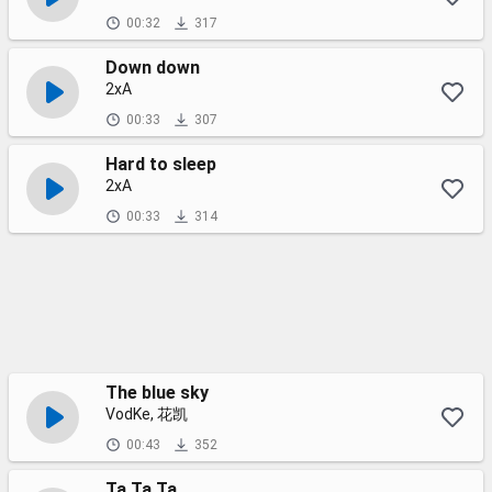
00:32
317
Down down
2xA
00:33
307
Hard to sleep
2xA
00:33
314
The blue sky
VodKe, 花凯
00:43
352
Ta Ta Ta