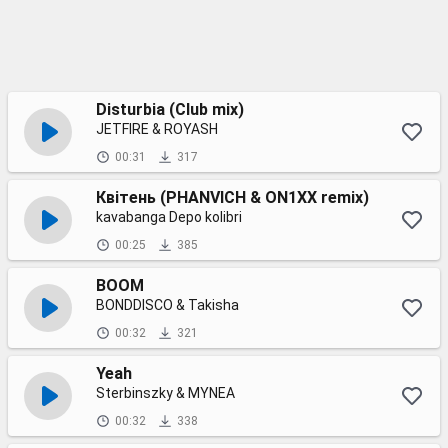
Disturbia (Club mix)
JETFIRE & ROYASH
00:31
317
Квітень (PHANVICH & ON1XX remix)
kavabanga Depo kolibri
00:25
385
BOOM
BONDDISCO & Takisha
00:32
321
Yeah
Sterbinszky & MYNEA
00:32
338