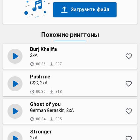
Загрузить файл
Похожие рингтоны
Burj Khalifa
2xA
00:36
307
Push me
G$G, 2xA
00:36
318
Ghost of you
German Geraskin, 2xA
00:34
305
Stronger
2xA