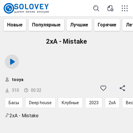
Новые
Популярные
Лучшие
Горячие
Ле
2xA - Mistake
tooya
310
00:32
Басы
Deep house
Клубные
2023
2xA
Вес
2xA - Mistake