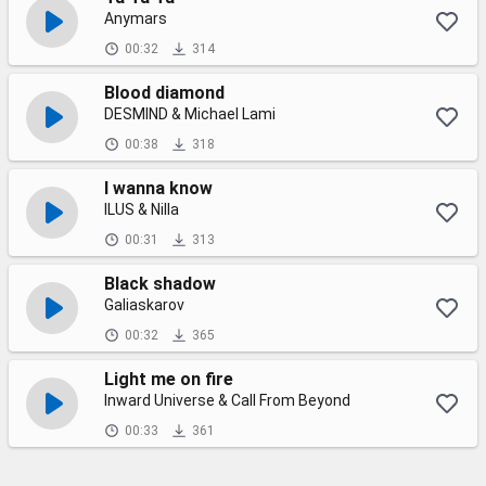
Anymars
00:32
314
Blood diamond
DESMIND & Michael Lami
00:38
318
I wanna know
ILUS & Nilla
00:31
313
Black shadow
Galiaskarov
00:32
365
Light me on fire
Inward Universe & Call From Beyond
00:33
361