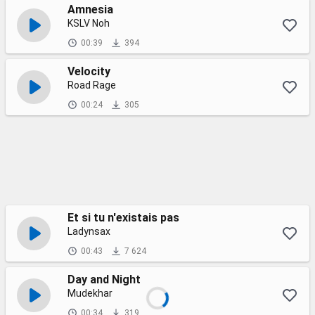
Amnesia
KSLV Noh
00:39
394
Velocity
Road Rage
00:24
305
Et si tu n'existais pas
Ladynsax
00:43
7 624
Day and Night
Mudekhar
00:34
319