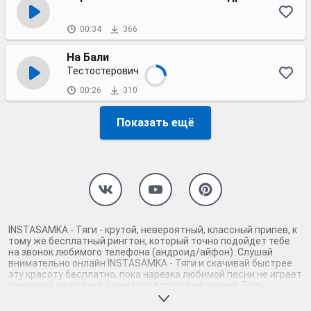
00:34
366
На Бали
Тестостерович
00:26
310
Показать ещё
INSTASAMKA - Тяги - крутой, невероятный, классный припев, к
тому же бесплатный рингтон, который точно подойдет тебе
на звонок любимого телефона (андроид/айфон). Слушай
внимательно онлайн INSTASAMKA - Тяги и скачивай быстрее
эту красоту бесплатно, пока нарезка любимой песни не играет
шикарной мелодией у каждого второго на звонке. Будь
первым, кто скачает бесплатно сей шедевр музыки и оценит
по достоинству гармоничное звучание припева INSTASAMKA -