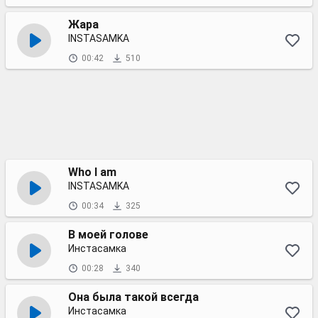
Жара
INSTASAMKA
00:42
510
Who I am
INSTASAMKA
00:34
325
В моей голове
Инстасамка
00:28
340
Она была такой всегда
Инстасамка