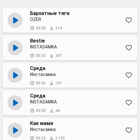
Бархатные тяги
OZER
00:30
314
Bestie
INSTASAMKA
00:33
347
Среда
Инстасамка
00:36
107
Среда
INSTASAMKA
00:30
44
Как мами
Инстасамка
00:32
2 105