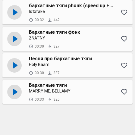
бархатные тяги phonk (speed up + reverb)
lstxfake
00:32
442
Бархатные тяги фонк
ZNATNY
00:30
327
Песня про бархатные тяги
Holy Baam
00:30
387
Бархатные тяги
MARRY ME, BELLAMY
00:33
325