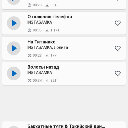
00:28
831
Отключаю телефон
INSTASAMKA
00:35
1 171
На Титанике
INSTASAMKA, Лолита
00:28
177
Волосы назад
INSTASAMKA
00:34
321
Бархатные тяги & Токийский дрифт