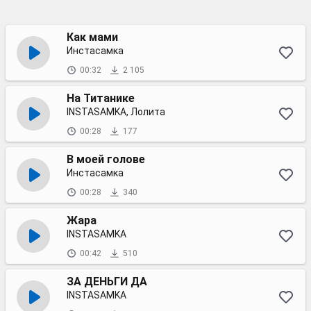
Как мами
Инстасамка
00:32
2 105
На Титанике
INSTASAMKA, Лолита
00:28
177
В моей голове
Инстасамка
00:28
340
Жара
INSTASAMKA
00:42
510
ЗА ДЕНЬГИ ДА
INSTASAMKA