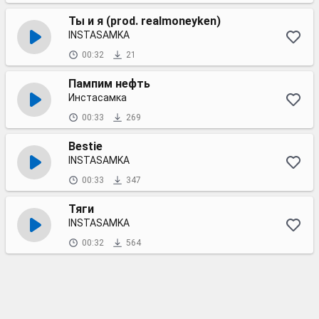
Ты и я (prod. realmoneyken)
INSTASAMKA
00:32
21
Пампим нефть
Инстасамка
00:33
269
Bestie
INSTASAMKA
00:33
347
Тяги
INSTASAMKA
00:32
564