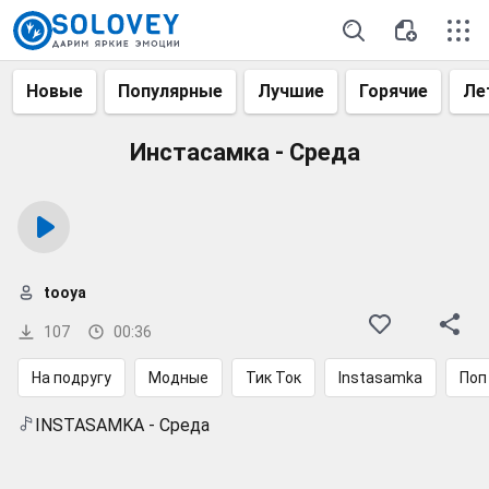
Новые
Популярные
Лучшие
Горячие
Ле
Инстасамка - Среда
tooya
107
00:36
На подругу
Модные
Тик Ток
Instasamka
Поп
INSTASAMKA - Среда