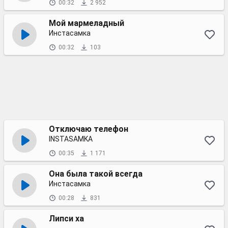
00:32
2 952
Мой мармеладный
Инстасамка
00:32
103
Отключаю телефон
INSTASAMKA
00:35
1 171
Она была такой всегда
Инстасамка
00:28
831
Липси ха