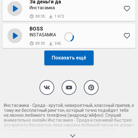
За деньги да
Инстасамка
00:35
1 672
BOSS
INSTASAMKA
00:35
342
Показать ещё
Инстасамка - Среда - крутой, невероятный, классный припев, к
тому же бесплатный рингтон, который точно подойдет тебе
на звонок любимого телефона (андроид/айфон). Слушай
внимательно онлайн Инстасамка - Среда и скачивай быстрее
эту красоту бесплатно, пока нарезка любимой песни не играет
шикарной мелодией у каждого второго на звонке. Будь
первым, кто скачает бесплатно сей шедевр музыки и оценит