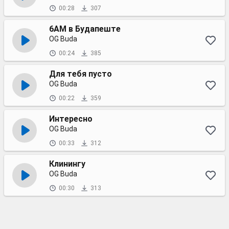
00:28
307
6AM в Будапеште
OG Buda
00:24
385
Для тебя пусто
OG Buda
00:22
359
Интересно
OG Buda
00:33
312
Клинингу
OG Buda
00:30
313