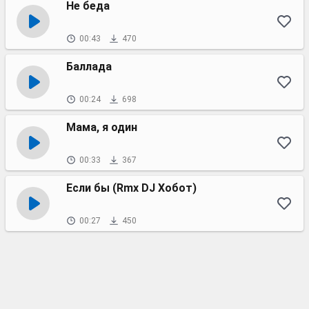
Не беда
00:43
470
Баллада
00:24
698
Мама, я один
00:33
367
Если бы (Rmx DJ Хобот)
00:27
450