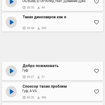
OG Buda, ЕГОР КРИД feat. Доминик Джокер
00:35
44
Таких динозавров как я
00:44
500
Добро пожаловать
Гуф
00:27
57
Спонсор твоих проблем
Гуф, A.V.G
00:35
986