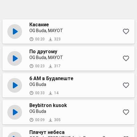
Касание
OG Buda, MAYOT
00:20
323
По другому
OG Buda, MAYOT
00:23
317
6 AM в Будапеште
OG Buda
00:33
14
Beybitron kusok
OG Buda
00:09
305
Плачут небеса