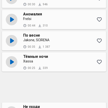
00:30
946
Аномалия
Frelsi
00:44
310
По весне
Jakone, SCIRENA
00:35
1 387
Тёмные ночи
Xassa
00:25
339
Не уходи