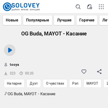
Новые
Популярные
Лучшие
Горячие
Ле
OG Buda, MAYOT - Касание
tooya
323
00:20
На парня
Дуэт
О чувствах
Рэп
MAYOT
OG Buda, MAYOT - Касание