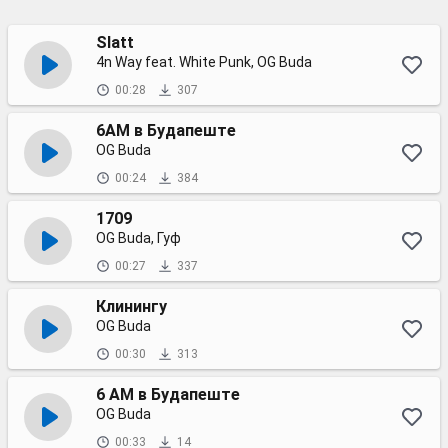
Slatt
4n Way feat. White Punk, OG Buda
00:28
307
6AM в Будапеште
OG Buda
00:24
384
1709
OG Buda, Гуф
00:27
337
Клинингу
OG Buda
00:30
313
6 AM в Будапеште
OG Buda
00:33
14