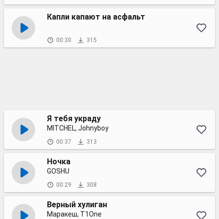
Капли капают на асфальт
00:30
315
Я тебя украду
MITCHEL, Johnyboy
00:37
313
Ночка
GOSHU
00:29
308
Верный хулиган
Маракеш, T1One