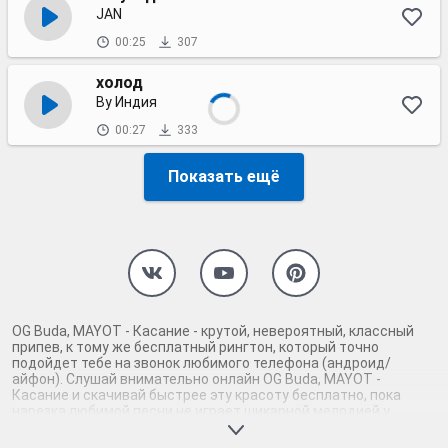
JAN
00:25
307
холод
By Индия
00:27
333
Показать ещё
OG Buda, MAYOT - Касание - крутой, невероятный, классный
припев, к тому же бесплатный рингтон, который точно
подойдет тебе на звонок любимого телефона (андроид/
айфон). Слушай внимательно онлайн OG Buda, MAYOT -
Касание и скачивай быстрее эту красоту бесплатно, пока
нарезка любимой песни не играет шикарной мелодией у
каждого второго на звонке. Будь первым, кто скачает
бесплатно сей шедевр музыки и оценит по достоинству