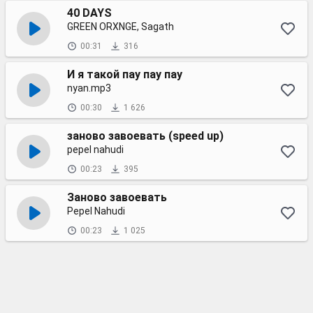
40 DAYS
GREEN ORXNGE, Sagath
00:31
316
И я такой пау пау пау
nyan.mp3
00:30
1 626
заново завоевать (speed up)
pepel nahudi
00:23
395
Заново завоевать
Pepel Nahudi
00:23
1 025