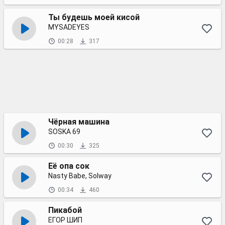
Ты будешь моей кисой
MYSADEYES
00:28
317
Чёрная машина
SOSKA 69
00:30
325
Её опа сок
Nasty Babe, Solway
00:34
460
Пикабой
ЕГОР ШИП