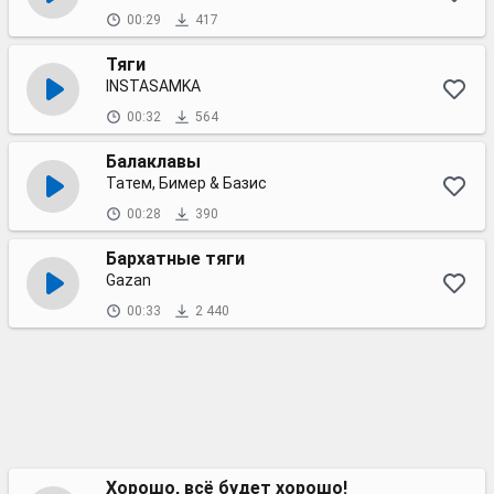
00:29
417
Тяги
INSTASAMKA
00:32
564
Балаклавы
Татем, Бимер & Базис
00:28
390
Бархатные тяги
Gazan
00:33
2 440
Хорошо, всё будет хорошо!