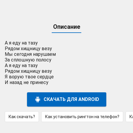
Описание
А я еду на тазу
Рядом хищницу везу
Мы сегодня нарушаем
За сплошную полосу
А я еду на тазу
Рядом хищницу везу
Я ворую твое сердце
И назад не принесу
СКАЧАТЬ ДЛЯ ANDROID
Как скачать?
Как установить рингтон на телефон?
К