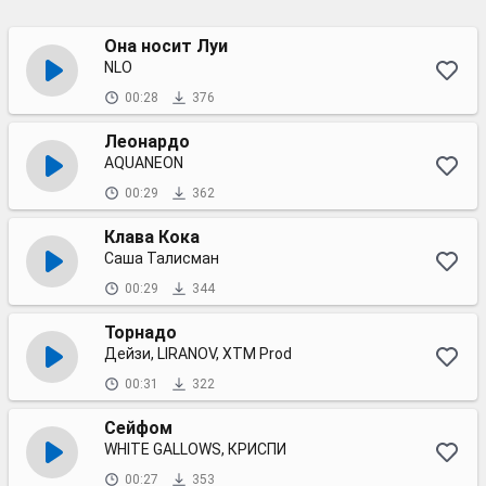
Она носит Луи
NLO
00:28
376
Леонардо
AQUANEON
00:29
362
Клава Кока
Саша Талисман
00:29
344
Торнадо
Дейзи, LIRANOV, XTM Prod
00:31
322
Сейфом
WHITE GALLOWS, КРИСПИ
00:27
353