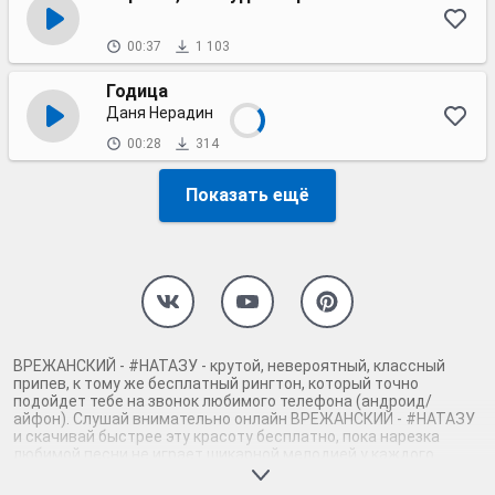
00:37
1 103
Годица
Даня Нерадин
00:28
314
Показать ещё
ВРЕЖАНСКИЙ - #НАТАЗУ - крутой, невероятный, классный
припев, к тому же бесплатный рингтон, который точно
подойдет тебе на звонок любимого телефона (андроид/
айфон). Слушай внимательно онлайн ВРЕЖАНСКИЙ - #НАТАЗУ
и скачивай быстрее эту красоту бесплатно, пока нарезка
любимой песни не играет шикарной мелодией у каждого
второго на звонке. Будь первым, кто скачает бесплатно сей
шедевр музыки и оценит по достоинству гармоничное