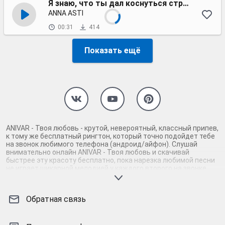
Я знаю, что ты дал коснуться струн твоей души
ANNA ASTI
00:31
414
Показать ещё
ANIVAR - Твоя любовь - крутой, невероятный, классный припев,
к тому же бесплатный рингтон, который точно подойдет тебе
на звонок любимого телефона (андроид/айфон). Слушай
внимательно онлайн ANIVAR - Твоя любовь и скачивай
быстрее эту красоту бесплатно, пока нарезка любимой песни
не играет шикарной мелодией у каждого второго на звонке.
Будь первым, кто скачает бесплатно сей шедевр музыки и
оценит по достоинству гармоничное звучание припева ANIVAR
- Твоя любовь. Кроме того, ты можешь найти и скачать другую
Обратная связь
нарезку mp3 песни на звонок телефона, ну, или m4r мелодию
на айфон (iPhone). Уверены, ты не ошибся с выбором рингтона
ANIVAR - Твоя любовь, ведь с такой восхитительно
качественной нарезкой музыки сложно будет пропустить