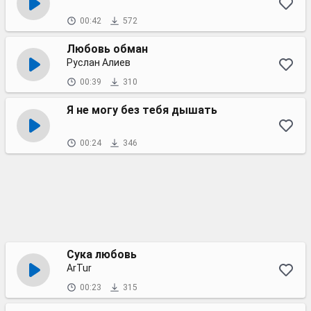
00:42
572
Любовь обман
Руслан Алиев
00:39
310
Я не могу без тебя дышать
00:24
346
Сука любовь
ArTur
00:23
315