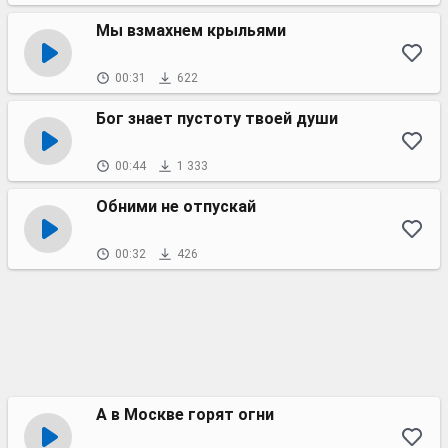
Мы взмахнем крыльями
00:31
622
Бог знает пустоту твоей души
00:44
1 333
Обними не отпускай
00:32
426
А в Москве горят огни