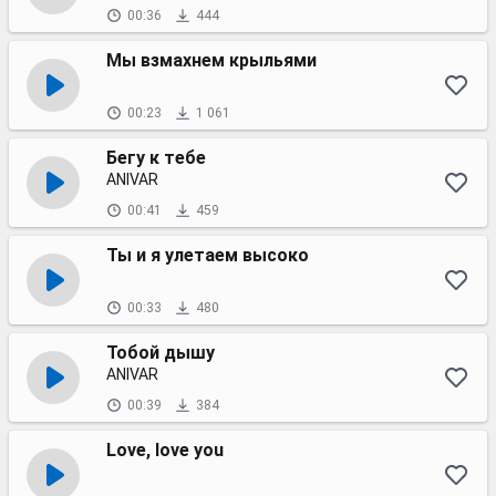
00:36
444
Мы взмахнем крыльями
00:23
1 061
Бегу к тебе
ANIVAR
00:41
459
Ты и я улетаем высоко
00:33
480
Тобой дышу
ANIVAR
00:39
384
Love, love you