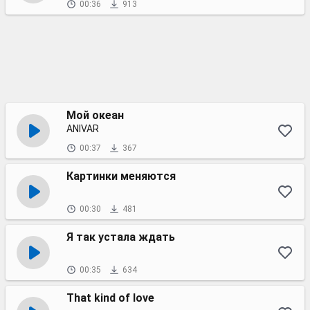
00:36
913
Мой океан
ANIVAR
00:37
367
Картинки меняются
00:30
481
Я так устала ждать
00:35
634
That kind of love