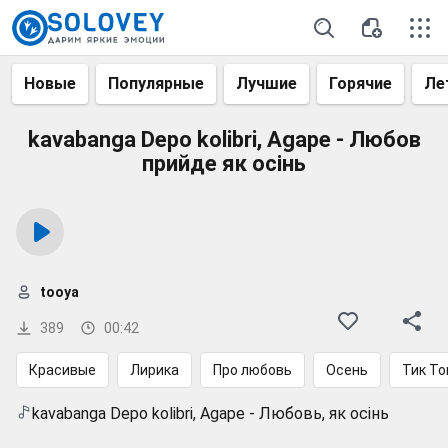
Новые
Популярные
Лучшие
Горячие
Ле
kavabanga Depo kolibri, Agape - Любов
прийде як осінь
tooya
389
00:42
Красивые
Лирика
Про любовь
Осень
Тик То
kavabanga Depo kolibri, Agape - Любовь, як осінь