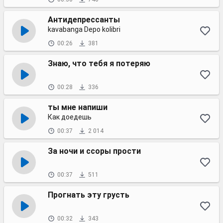
Антидепрессанты
kavabanga Depo kolibri
00:26
381
Знаю, что тебя я потеряю
00:28
336
ты мне напиши
Как доедешь
00:37
2 014
За ночи и ссоры прости
00:37
511
Прогнать эту грусть
00:32
343