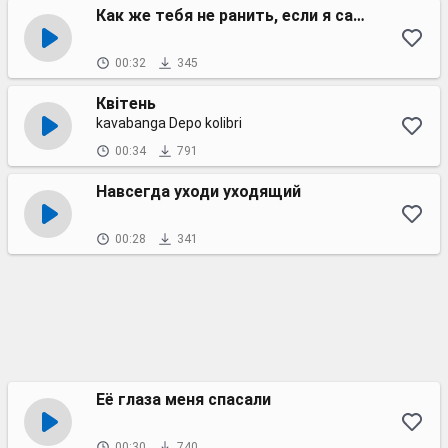
Как же тебя не ранить, если я сам детка еле жив
00:32
345
Квітень
kavabanga Depo kolibri
00:34
791
Навсегда уходи уходящий
00:28
341
Её глаза меня спасали
00:30
740