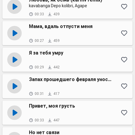
kavabanga Depo kolibri, Agape
00:33
439
Мама, вдаль отпусти меня
00:27
459
Я за тебя умру
00:29
442
Запах прошедшего февраля уносит
00:31
417
Привет, моя грусть
00:33
447
Но нет связи