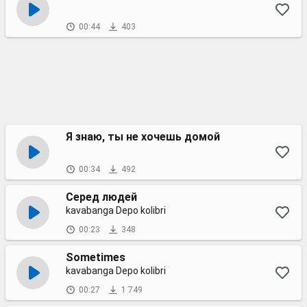
00:44
403
Я знаю, ты не хочешь домой
00:34
492
Серед людей
kavabanga Depo kolibri
00:23
348
Sometimes
kavabanga Depo kolibri
00:27
1 749