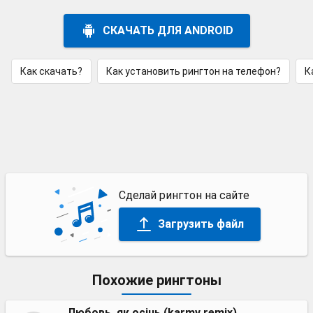
СКАЧАТЬ ДЛЯ ANDROID
Как скачать?
Как установить рингтон на телефон?
К
Сделай рингтон на сайте
Загрузить файл
Похожие рингтоны
Любовь, як осінь (karmv remix)