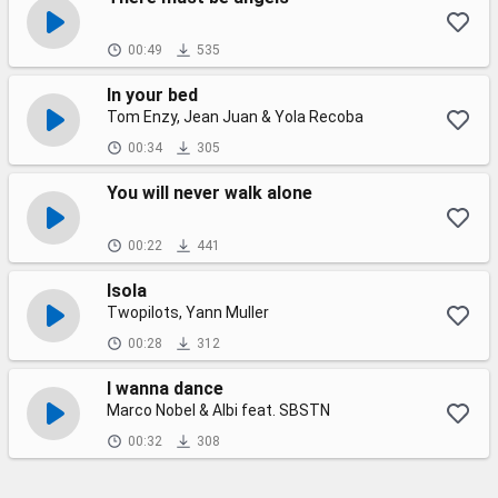
00:49
535
In your bed
Tom Enzy, Jean Juan & Yola Recoba
00:34
305
You will never walk alone
00:22
441
Isola
Twopilots, Yann Muller
00:28
312
I wanna dance
Marco Nobel & Albi feat. SBSTN
00:32
308