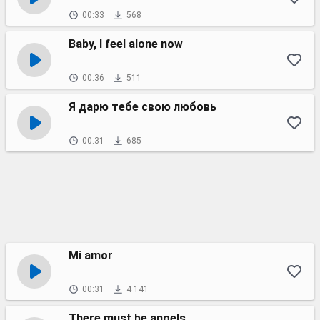
00:33
568
Baby, I feel alone now
00:36
511
Я дарю тебе свою любовь
00:31
685
Mi amor
00:31
4 141
There must be angels