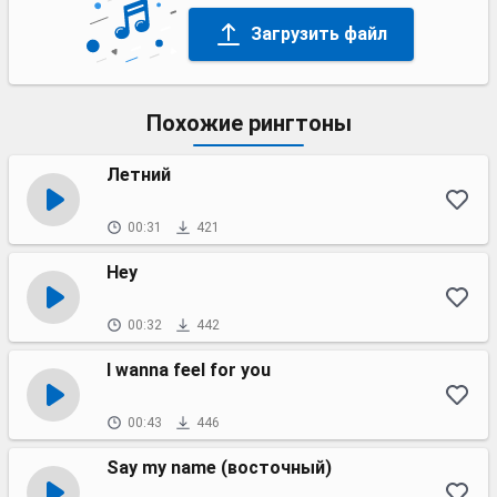
Загрузить файл
Похожие рингтоны
Летний
00:31
421
Hey
00:32
442
I wanna feel for you
00:43
446
Say my name (восточный)