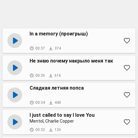
In a memory (проигрыш)
00:37
374
Не знаю почему накрыло меня так
00:36
616
Сладкая летняя попса
00:34
440
I just called to say I love You
Mentol, Charlie Copper
00:32
126