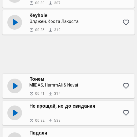
00:30
307
Keyhole
Элджей, Коста Лакоста
00:35
319
Тонем
MIIDAS, HammAli & Navai
00:41
314
Не прощай, но до свидания
00:32
533
Падали