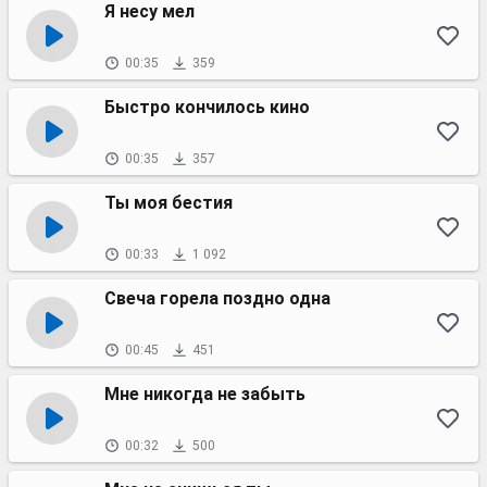
Я несу мел
00:35
359
Быстро кончилось кино
00:35
357
Ты моя бестия
00:33
1 092
Свеча горела поздно одна
00:45
451
Мне никогда не забыть
00:32
500