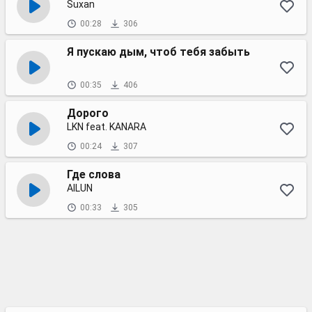
Suxan
00:28
306
Я пускаю дым, чтоб тебя забыть
00:35
406
Дорого
LKN feat. KANARA
00:24
307
Где слова
AILUN
00:33
305