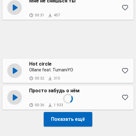
Мне не снишься ты
00:31
457
Hot circle
Ollane feat. TumaniYO
00:32
315
Просто забудь о нём
00:36
1 933
Показать ещё