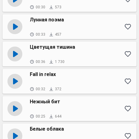
00:30
573
Лунная поэма
00:33
457
Цветущая тишина
00:36
1 730
Fall in relax
00:32
372
Нежный бит
00:25
644
Белые облака