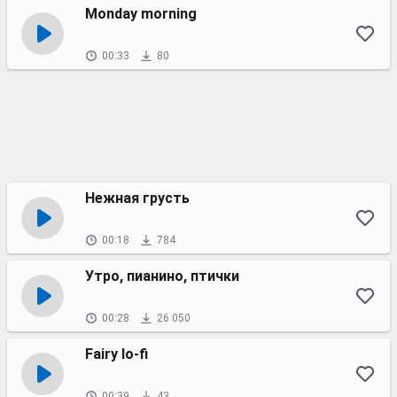
Monday morning
00:33
80
Нежная грусть
00:18
784
Утро, пианино, птички
00:28
26 050
Fairy lo-fi
00:39
43