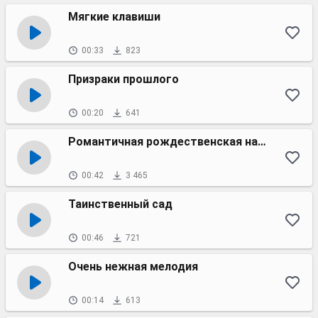
Мягкие клавиши
00:33
823
Призраки прошлого
00:20
641
Романтичная рождественская нарезка
00:42
3 465
Таинственный сад
00:46
721
Очень нежная мелодия
00:14
613