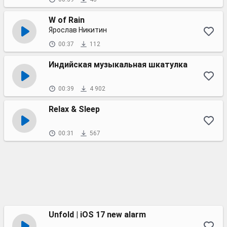
W of Rain
Ярослав Никитин
00:37
112
Индийская музыкальная шкатулка
00:39
4 902
Relax & Sleep
00:31
567
Unfold | iOS 17 new alarm