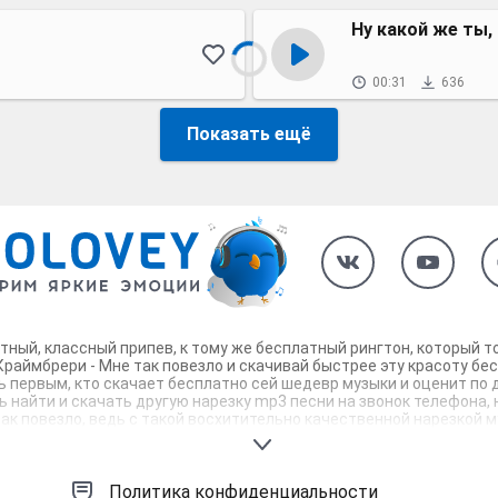
Ну какой же ты,
00:31
636
Показать ещё
ятный, классный припев, к тому же бесплатный рингтон, который 
раймбрери - Мне так повезло и скачивай быстрее эту красоту бес
дь первым, кто скачает бесплатно сей шедевр музыки и оценит по
 найти и скачать другую нарезку mp3 песни на звонок телефона, н
ак повезло, ведь с такой восхитительно качественной нарезкой 
оторые зацепят тебя и всех вокруг. Твой телефон достоин!
Политика конфиденциальности