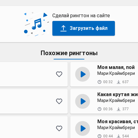
Сделай рингтон на сайте
Загрузить файл
Похожие рингтоны
Моя малая, пой
Мари Краймбрери
00:32
637
Какая крутая жи
Мари Краймбрери
00:36
377
Моя красивая, с
Мари Краймбрери
00:44
544