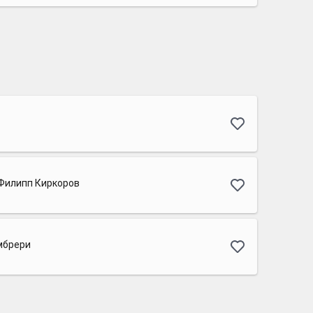
Филипп Киркоров
мбрери