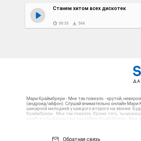
Станем хитом всех дискотек
00:33
566
Мари Краймбрери - Мне так повезло - крутой, неверо
(андроид/айфон). Слушай внимательно онлайн Мари К
шикарной мелодией у каждого второго на звонке. Бу
Краймбрери - Мне так повезло. Кроме того, ты можешь
ошибся с выбором рингтона Мари Краймбрери - Мне т
Соловей - mp3 и m4r композиции и звуки на звонок, к
Обратная связь