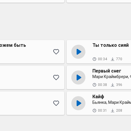
можем быть
Ты только сияй
00:34
770
Первый снег
Мари Краймбрери, 
00:38
396
Кайф
Бьянка, Мари Край
00:31
208