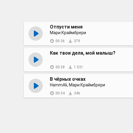
Отпусти меня
Мари Краймбрери
00:36
379
Как твои дела, мой малыш?
00:28
1 531
В чёрных очках
HammAli, Мари Краймбрери
00:34
346