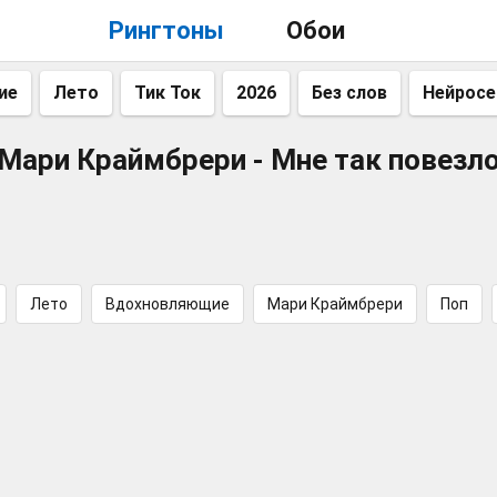
Рингтоны
Обои
ие
Лето
Тик Ток
2026
Без слов
Нейросе
Мари Краймбрери - Мне так повезл
Лето
Вдохновляющие
Мари Краймбрери
Поп