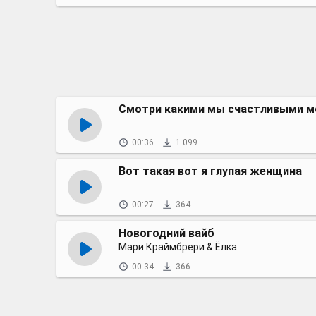
Смотри какими мы счастливыми 
00:36
1 099
Вот такая вот я глупая женщина
00:27
364
Новогодний вайб
Мари Краймбрери & Ёлка
00:34
366