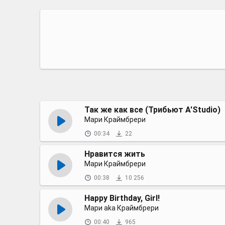
Так же как все (Трибьют A'Studio)
Мари Краймбрери
00:34
22
Нравится жить
Мари Краймбрери
00:38
10 256
Happy Birthday, Girl!
Мари aka Краймбрери
00:40
965