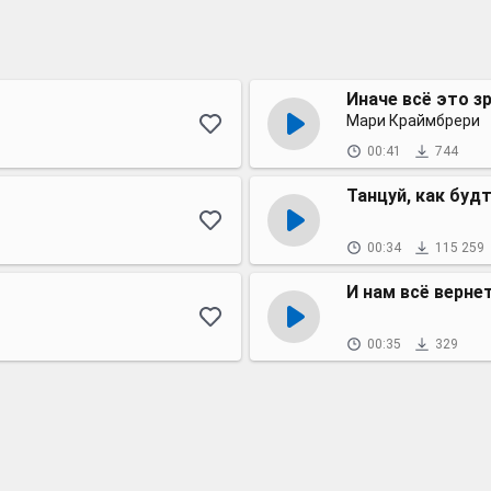
Иначе всё это з
Мари Краймбрери
00:41
744
Танцуй, как буд
00:34
115 259
И нам всё верне
00:35
329