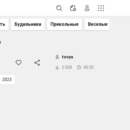
ть
Будильники
Прикольные
Веселые
Смеш
о
tooya
2 558
00:35
2023