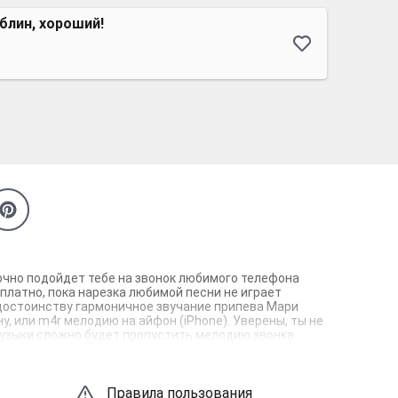
 блин, хороший!
точно подойдет тебе на звонок любимого телефона
платно, пока нарезка любимой песни не играет
 достоинству гармоничное звучание припева Мари
у, или m4r мелодию на айфон (iPhone). Уверены, ты не
музыки сложно будет пропустить мелодию звонка.
Правила пользования