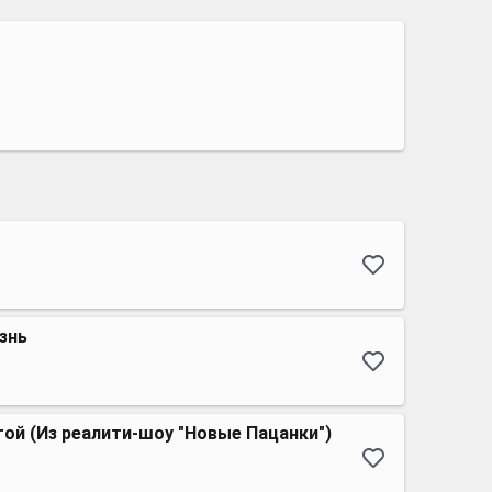
знь
той (Из реалити-шоу "Новые Пацанки")