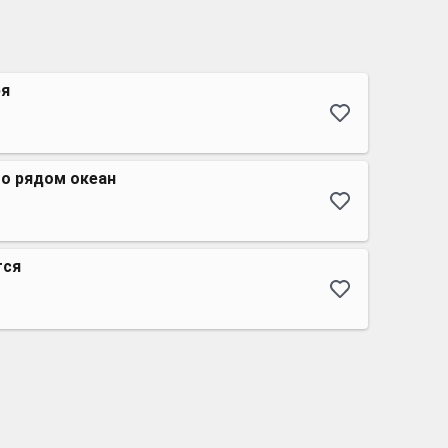
ря
то рядом океан
тся